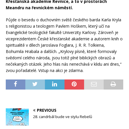
Křesťanská akademie Řevnice, a to v prostorách
Meandru na řevnickém náměstí.
Půjde o besedu o duchovním světě českého barda Karla Kryla
s religionistou a teologem Pavlem Hoškem, který učí na
Evangelické teologické fakultě Univerzity Karlovy. Zároveň je
viceprezidentem České křesťanské akademie a autorem knih o
spiritualitě v dílech Jaroslava Foglara, J. R. R. Tolkiena,
Bohumila Hrabala a dalších. „Krylovy písně, které formovaly
svědomí celého národa, jsou totiž plné biblických obrazů a
nečekaných otázek. Jeho hlas nás nenechává v klidu ani dnes,“
zvou pořadatelé. Vstup na akci je zdarma.
PREVIOUS
28. candrbál bude ve stylu Rebelů