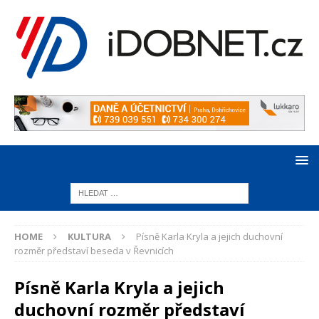
HOME
KULTURA
Písně Karla Kryla a jejich duchovní
rozměr představí beseda v Řevnicích
Písně Karla Kryla a jejich
duchovní rozměr představí