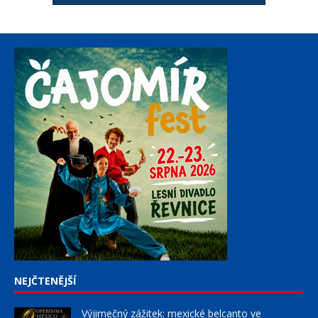
NEJČTENĚJŠÍ
Výjimečný zážitek: mexické belcanto ve