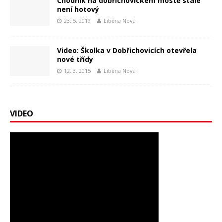
Chodník na dobřichovickém mostě stále
není hotový
23. 5. 2019
Liběna Nová
Video: Školka v Dobřichovicích otevřela
nové třídy
12. 3. 2015
Liběna Nová
VIDEO