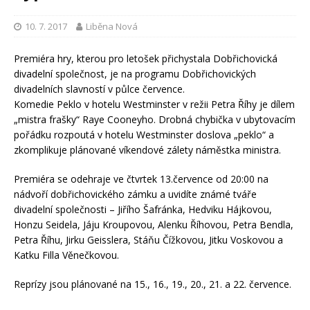
10. 7. 2017
Liběna Nová
Premiéra hry, kterou pro letošek přichystala Dobřichovická
divadelní společnost, je na programu Dobřichovických
divadelních slavností v půlce července.
Komedie Peklo v hotelu Westminster v režii Petra Říhy je dílem
„mistra frašky“ Raye Cooneyho. Drobná chybička v ubytovacím
pořádku rozpoutá v hotelu Westminster doslova „peklo“ a
zkomplikuje plánované víkendové zálety náměstka ministra.
Premiéra se odehraje ve čtvrtek 13.července od 20:00 na
nádvoří dobřichovického zámku a uvidíte známé tváře
divadelní společnosti – Jiřího Šafránka, Hedviku Hájkovou,
Honzu Seidela, Jáju Kroupovou, Alenku Říhovou, Petra Bendla,
Petra Říhu, Jirku Geisslera, Stáňu Čížkovou, Jitku Voskovou a
Katku Filla Věnečkovou.
Reprízy jsou plánované na 15., 16., 19., 20., 21. a 22. července.