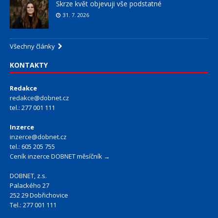
Skrze květ objevuji vše podstatné
31. 7. 2026
Všechny články
KONTAKTY
Redakce
redakce@dobnet.cz
tel.: 277 001 111
Inzerce
inzerce@dobnet.cz
tel.: 605 205 755
Ceník inzerce DOBNET měsíčník →
DOBNET, z.s.
Palackého 27
252 29 Dobřichovice
Tel.: 277 001 111