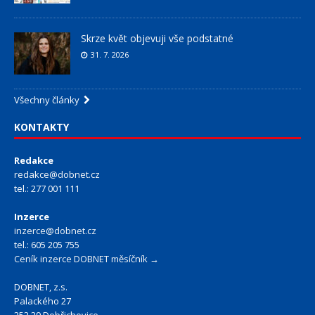
Skrze květ objevuji vše podstatné
31. 7. 2026
Všechny články
KONTAKTY
Redakce
redakce@dobnet.cz
tel.: 277 001 111
Inzerce
inzerce@dobnet.cz
tel.: 605 205 755
Ceník inzerce DOBNET měsíčník →
DOBNET, z.s.
Palackého 27