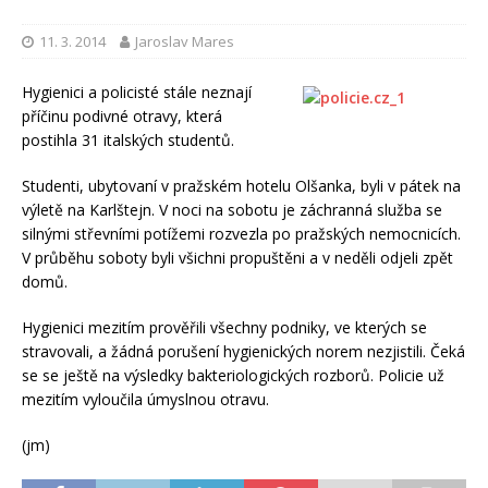
11. 3. 2014
Jaroslav Mares
Hygienici a policisté stále neznají
příčinu podivné otravy, která
postihla 31 italských studentů.
Studenti, ubytovaní v pražském hotelu Olšanka, byli v pátek na
výletě na Karlštejn. V noci na sobotu je záchranná služba se
silnými střevními potížemi rozvezla po pražských nemocnicích.
V průběhu soboty byli všichni propuštěni a v neděli odjeli zpět
domů.
Hygienici mezitím prověřili všechny podniky, ve kterých se
stravovali, a žádná porušení hygienických norem nezjistili. Čeká
se se ještě na výsledky bakteriologických rozborů. Policie už
mezitím vyloučila úmyslnou otravu.
(jm)