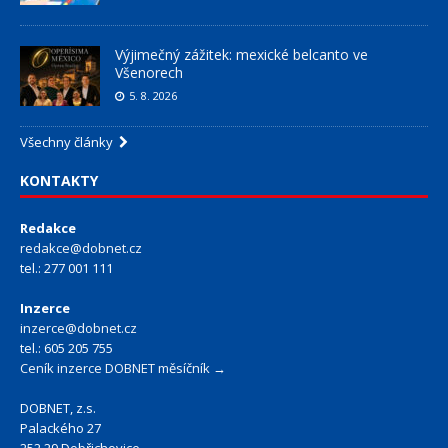
Výjimečný zážitek: mexické belcanto ve
Všenorech
5. 8. 2026
Všechny články
KONTAKTY
Redakce
redakce@dobnet.cz
tel.: 277 001 111
Inzerce
inzerce@dobnet.cz
tel.: 605 205 755
Ceník inzerce DOBNET měsíčník →
DOBNET, z.s.
Palackého 27