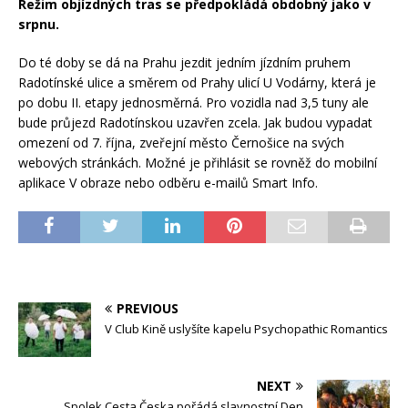
Režim objízdných tras se předpokládá obdobný jako v
srpnu.
Do té doby se dá na Prahu jezdit jedním jízdním pruhem
Radotínské ulice a směrem od Prahy ulicí U Vodárny, která je
po dobu II. etapy jednosměrná. Pro vozidla nad 3,5 tuny ale
bude průjezd Radotínskou uzavřen zcela. Jak budou vypadat
omezení od 7. října, zveřejní město Černošice na svých
webových stránkách. Možné je přihlásit se rovněž do mobilní
aplikace V obraze nebo odběru e-mailů Smart Info.
PREVIOUS
V Club Kině uslyšíte kapelu Psychopathic Romantics
NEXT
Spolek Cesta Česka pořádá slavnostní Den