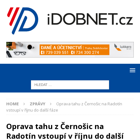
HOME
ZPRÁVY
Oprava tahu z Černošic na Radotín
vstoupí v říjnu do další fáze
Oprava tahu z Černošic na
Radotín vstoupí v říjnu do další