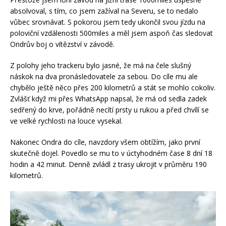
absolvoval, s tím, co jsem zažíval na Severu, se to nedalo
vůbec srovnávat. S pokorou jsem tedy ukončil svou jízdu na
poloviční vzdálenosti 500miles a měl jsem aspoň čas sledovat
Ondrův boj o vítězství v závodě.
Z polohy jeho trackeru bylo jasné, že má na čele slušný
náskok na dva pronásledovatele za sebou. Do cíle mu ale
chybělo ještě něco přes 200 kilometrů a stát se mohlo cokoliv.
Zvlášť když mi přes WhatsApp napsal, že má od sedla zadek
sedřený do krve, pořádně necítí prsty u rukou a před chvílí se
ve velké rychlosti na louce vysekal.
Nakonec Ondra do cíle, navzdory všem obtížím, jako první
skutečně dojel. Povedlo se mu to v úctyhodném čase 8 dní 18
hodin a 42 minut. Denně zvládl z trasy ukrojit v průměru 190
kilometrů.