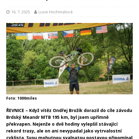
16. 7. 2025
Lucie Hochmalová
Foto: 1000miles
ŘEVNICE – Když vítěz Ondřej Brožík dorazil do cíle závodu
Brdský Meandr MTB 195 km, byl jsem upřímně
překvapen. Nejenže o dvě hodiny vylepšil stávající
rekord trasy, ale on ani nevypadal jako vytrvalostní
cyklista. Svou mohutnou svalnatou postavou připomínal