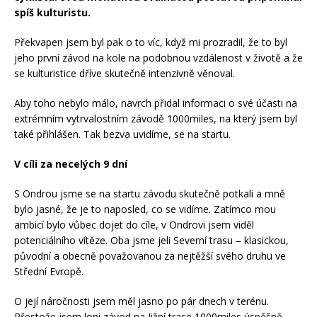
spíš kulturistu.
Překvapen jsem byl pak o to víc, když mi prozradil, že to byl
jeho první závod na kole na podobnou vzdálenost v životě a že
se kulturistice dříve skutečně intenzivně věnoval.
Aby toho nebylo málo, navrch přidal informaci o své účasti na
extrémním vytrvalostním závodě 1000miles, na který jsem byl
také přihlášen. Tak bezva uvidíme, se na startu.
V cíli za necelých 9 dní
S Ondrou jsme se na startu závodu skutečně potkali a mně
bylo jasné, že je to naposled, co se vidíme. Zatímco mou
ambicí bylo vůbec dojet do cíle, v Ondrovi jsem viděl
potenciálního vítěze. Oba jsme jeli Severní trasu – klasickou,
původní a obecně považovanou za nejtěžší svého druhu ve
Střední Evropě.
O její náročnosti jsem měl jasno po pár dnech v terénu.
Přestože jsem loni závod na Jižní trase 1000miles úspěšně