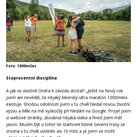
Foto: 1000miles
Stoprocentní disciplína
A jak se vlastně Ondra k závodu dostal? „Ještě na Nový rok
jsem ani nevěděl, že nějaký bikerský ultra maraton 1000miles
existuje. Shodou odolností jsem v tu chvílí hledal novou životní
výzvu a Míle na mě vyskočily při hledání na Google. Projel jsem
si webové stránky, zkouknul nějaká videa a hned jsem měl
jasno. Musím být u toho! Ve startovní listině Severní trasy se
zrovna v tu chvíli uvolnilo asi 10 míst a já jsem se mohl