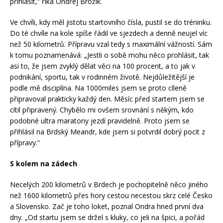
přihlásit,“ říká Ondřej Brožík.
Ve chvíli, kdy měl jistotu startovního čísla, pustil se do tréninku.
Do té chvíle na kole spíše řádil ve sjezdech a denně neujel víc
než 50 kilometrů. Přípravu vzal tedy s maximální vážností. Sám
k tomu poznamenává: „Jestli o sobě mohu něco prohlásit, tak
asi to, že jsem zvyklý dělat věci na 100 procent, a to jak v
podnikání, sportu, tak v rodinném životě. Nejdůležitější je
podle mě disciplína. Na 1000miles jsem se proto cíleně
připravoval prakticky každý den. Měsíc před startem jsem se
cítil připravený. Chybělo mi ovšem srovnání s někým, kdo
podobné ultra maratony jezdí pravidelně. Proto jsem se
přihlásil na Brdský Meandr, kde jsem si potvrdil dobrý pocit z
přípravy.“
S kolem na zádech
Necelých 200 kilometrů v Brdech je pochopitelně něco jiného
než 1600 kilometrů přes hory cestou necestou skrz celé Česko
a Slovensko. Zač je toho loket, poznal Ondra hned první dva
dny. „Od startu jsem se držel s kluky, co jeli na špici, a pořád