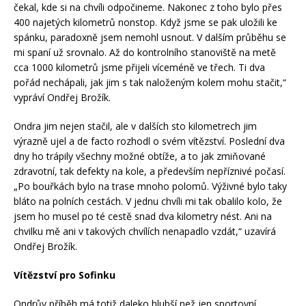
čekal, kde si na chvíli odpočineme. Nakonec z toho bylo přes
400 najetých kilometrů nonstop. Když jsme se pak uložili ke
spánku, paradoxně jsem nemohl usnout. V dalším průběhu se
mi spaní už srovnalo. Až do kontrolního stanoviště na metě
cca 1000 kilometrů jsme přijeli víceméně ve třech. Ti dva
pořád nechápali, jak jim s tak naloženým kolem mohu stačit,“
vypráví Ondřej Brožík.
Ondra jim nejen stačil, ale v dalších sto kilometrech jim
výrazně ujel a de facto rozhodl o svém vítězství. Poslední dva
dny ho trápily všechny možné obtíže, a to jak zmiňované
zdravotní, tak defekty na kole, a především nepříznivé počasí.
„Po bouřkách bylo na trase mnoho polomů. Výživné bylo taky
bláto na polních cestách. V jednu chvíli mi tak obalilo kolo, že
jsem ho musel po té cestě snad dva kilometry nést. Ani na
chvilku mě ani v takových chvílích nenapadlo vzdát,“ uzavírá
Ondřej Brožík.
Vítězství pro Sofinku
Ondrův příběh má totiž daleko hlubší než jen sportovní