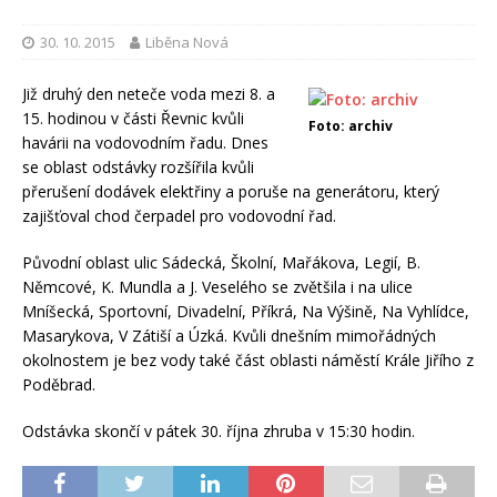
30. 10. 2015
Liběna Nová
Již druhý den neteče voda mezi 8. a
15. hodinou v části Řevnic kvůli
Foto: archiv
havárii na vodovodním řadu. Dnes
se oblast odstávky rozšířila kvůli
přerušení dodávek elektřiny a poruše na generátoru, který
zajišťoval chod čerpadel pro vodovodní řad.
Původní oblast ulic Sádecká, Školní, Mařákova, Legií, B.
Němcové, K. Mundla a J. Veselého se zvětšila i na ulice
Mníšecká, Sportovní, Divadelní, Příkrá, Na Výšině, Na Vyhlídce,
Masarykova, V Zátiší a Úzká. Kvůli dnešním mimořádných
okolnostem je bez vody také část oblasti náměstí Krále Jiřího z
Poděbrad.
Odstávka skončí v pátek 30. října zhruba v 15:30 hodin.