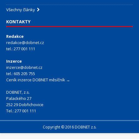
Všechny články
KONTAKTY
Redakce
redakce@dobnet.cz
tel.: 277 001 111
Inzerce
inzerce@dobnet.cz
tel.: 605 205 755
Ceník inzerce DOBNET měsíčník →
DOBNET, z.s.
Palackého 27
252 29 Dobřichovice
Tel.: 277 001 111
Copyright © 2016 DOBNET z.s.