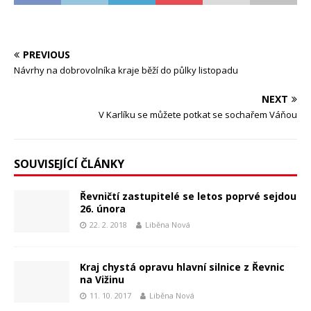
PREVIOUS
Návrhy na dobrovolníka kraje běží do půlky listopadu
NEXT
V Karlíku se můžete potkat se sochařem Váňou
SOUVISEJÍCÍ ČLÁNKY
Řevničtí zastupitelé se letos poprvé sejdou
26. února
22. 2. 2018
Liběna Nová
Kraj chystá opravu hlavní silnice z Řevnic
na Vižinu
11. 10. 2017
Liběna Nová