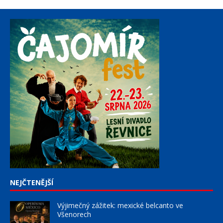
NEJČTENĚJŠÍ
Výjimečný zážitek: mexické belcanto ve
Všenorech