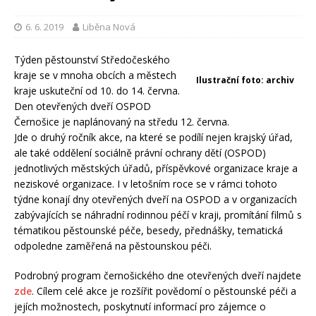
6. 6. 2019
Liběna Nová
Týden pěstounství Středočeského
kraje se v mnoha obcích a městech
Ilustrační foto: archiv
kraje uskuteční od 10. do 14. června.
Den otevřených dveří OSPOD
Černošice je naplánovaný na středu 12. června.
Jde o druhý ročník akce, na které se podílí nejen krajský úřad,
ale také oddělení sociálně právní ochrany dětí (OSPOD)
jednotlivých městských úřadů, příspěvkové organizace kraje a
neziskové organizace. I v letošním roce se v rámci tohoto
týdne konají dny otevřených dveří na OSPOD a v organizacích
zabývajících se náhradní rodinnou péčí v kraji, promítání filmů s
tématikou pěstounské péče, besedy, přednášky, tematická
odpoledne zaměřená na pěstounskou péči.
Podrobný program černošického dne otevřených dveří najdete
zde
. Cílem celé akce je rozšířit povědomí o pěstounské péči a
jejích možnostech, poskytnutí informací pro zájemce o