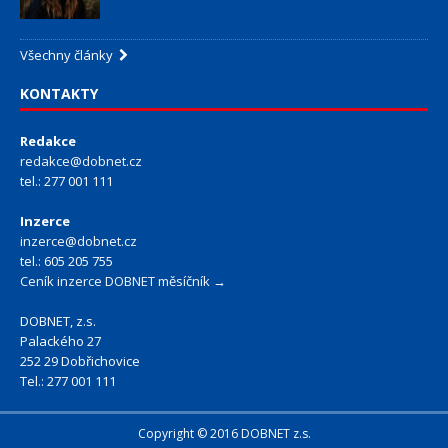
Všechny články
KONTAKTY
Redakce
redakce@dobnet.cz
tel.: 277 001 111
Inzerce
inzerce@dobnet.cz
tel.: 605 205 755
Ceník inzerce DOBNET měsíčník →
DOBNET, z.s.
Palackého 27
252 29 Dobřichovice
Tel.: 277 001 111
Copyright © 2016 DOBNET z.s.