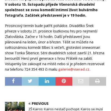
V sobotu 15. listopadu přijede Všenorská divadelní
společnost se svou komedií Intimní život bulvárního
fotografa. Začátek představení je v 19 hodin.
Prosincový termín bude patřit pohádce. Divadélko Šnek
přiveze v sobotu 21. prosince loutkovou hru pro nejmenší
Zlatovláska. Začne v 16 hodin. Další představení jsou
plánovaná na leden, únor a březen. Těšit se můžete na
světoznámou komedii Blbec k večeři, groteskní onewoman
show Tonka Šibenice. Sérii divadelních sobot završí 21. března
berounští Herci první generace s hrou Přátelé na zabití.
Vstupenky lze zakoupit na místě nebo si je předem rezervovat
na telefonu 724 354 493 či mailu
galerie@vserad.cz.
PREVIOUS
ZŠ Kairos: Kairos nestačí pochopit. Kairos se musí