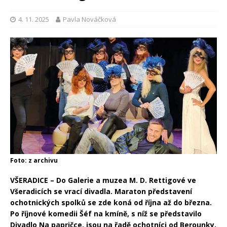
4. 11. 2025
Pavla Nováčková
Foto: z archivu
VŠERADICE – Do Galerie a muzea M. D. Rettigové ve
Všeradicích se vrací divadla. Maraton představení
ochotnických spolků se zde koná od října až do března.
Po říjnové komedii Šéf na kmíně, s níž se představilo
Divadlo Na papričce, jsou na řadě ochotníci od Berounky.