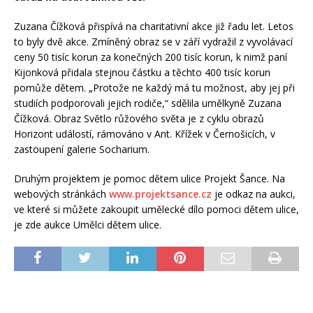
Zuzana Čížková přispívá na charitativní akce již řadu let. Letos
to byly dvě akce. Zmíněný obraz se v září vydražil z vyvolávací
ceny 50 tisíc korun za konečných 200 tisíc korun, k nimž paní
Kijonková přidala stejnou částku a těchto 400 tisíc korun
pomůže dětem. „Protože ne každý má tu možnost, aby jej při
studiích podporovali jejich rodiče,“ sdělila umělkyně Zuzana
Čížková. Obraz Světlo růžového světa je z cyklu obrazů
Horizont událostí, rámováno v Ant. Křížek v Černošicích, v
zastoupení galerie Socharium.
Druhým projektem je pomoc dětem ulice Projekt Šance. Na
webových stránkách
www.projektsance.cz
je odkaz na aukci,
ve které si můžete zakoupit umělecké dílo pomoci dětem ulice,
je zde aukce Umělci dětem ulice.