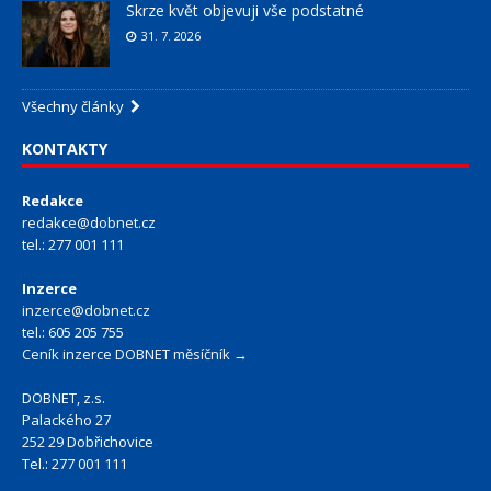
Skrze květ objevuji vše podstatné
31. 7. 2026
Všechny články
KONTAKTY
Redakce
redakce@dobnet.cz
tel.: 277 001 111
Inzerce
inzerce@dobnet.cz
tel.: 605 205 755
Ceník inzerce DOBNET měsíčník →
DOBNET, z.s.
Palackého 27
252 29 Dobřichovice
Tel.: 277 001 111