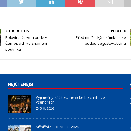
PREVIOUS
NEXT
Polovina června bude v
Před mníšeckým zámkem se
Černošicích ve znamení
budou degustovat vína
poutníků
NEJČTENĚJŠÍ
Výjimečný zážitek: mexické belcanto ve
Všenorech
5. 8. 2026
Měsíčník DOBNET 8/2026