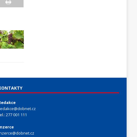
KONTAKTY
Redakce
redakce@dobnet.cz
tel.: 277 001 111
Inzerce
inzerce@dobnet.cz