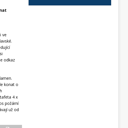
onat
ň ve
lavské.
dující
si
ale odkaz
Plamen.
de konat o
ch
tafeta 4 x
os požární
ávají už od