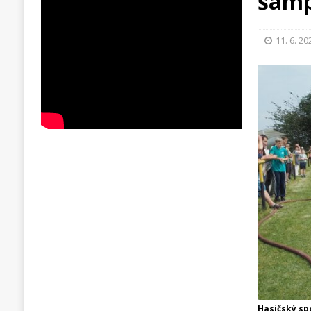
šamp
11. 6. 20
Hasičský spo