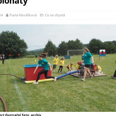
ionáty
24
Pavla Nováčková
Co se chystá
rt Ilustrační foto: archiv