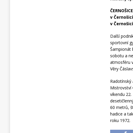
ČERNOŠICE,
v Černošic
v Černošicí
Další podni
sportovní g
Šampionát b
sobotu a ne
atmosféru v
Věry Čáslav
Radotínský 
Mistrovství
víkendu 22.
desetičlenný
60 metrů, š
hadice a ta
roku 1972.