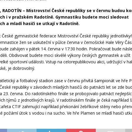
 RADOTÍN – Mistrovství České republiky se v červnu budou k
ích i v pražském Radotíně. Gymnastiku budete moci sledovat
ch a mladí hasiči se utkají v Radotíně.
k České gymnastické federace Mistrovství České republiky jednotlivky
ymnastice žen se uskuteční v půlce června v černošické Hale Věry Čás
ude zahájen v pátek 14. června v 17:30 hodin. Pokračovat bude násle
děli. Obdivovat budete moci skvělé výkony českých gymnastek a užít 
elké sportovní události. Vstup na celorepublikovou akci, udržující v h
ské, je dobrovolný.
atletický a fotbalový stadion zase v červnu přivítá šampionát ve hře 
 České republiky v závodech mladých hasičů do patnácti let se zde bu
 a 23. června. Do radotínského finále se probojovalo patnáct nejlepší
ch týmů z jednotlivých krajů. V radotínském finále je čeká například š
tafeta CTIF zahrnující například překonání žebříkové stěny nebo přen
ké požární útok s vodou i na sucho. Ve hře Plamen se mladí hasiči utk