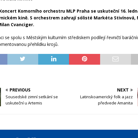
 Koncert Komorního orchestru MLP Praha
se uskuteční 16. ledn
vnickém kině. S orchestrem zahrají s
ólisté Markéta Stivínová, 
Milan Cvanciger.
i se spolu s Městským kulturním střediskem podílejí řevničtí baráčníci
omentovanou přehlídku krojů.
PREVIOUS
NEXT
Sousedské zimní setkání se
Latinskoamerický folk a jazz
uskuteční u Artemis
předvede Amanita