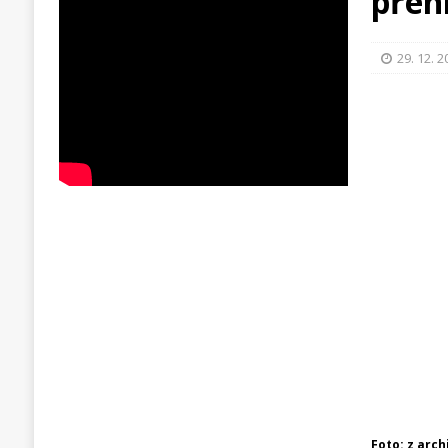
přeh
29. 12. 
Foto: z arc