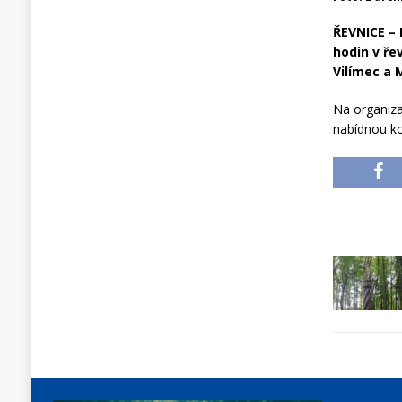
ŘEVNICE –
hodin v ře
Vilímec a 
Na organizac
nabídnou k