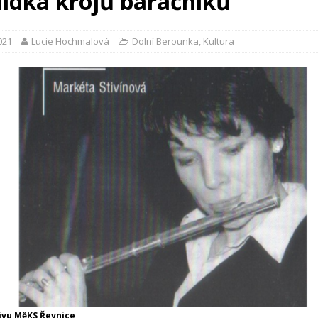
lídka krojů baráčníků
2021
Lucie Hochmalová
Dolní Berounka
,
Kultura
hivu MěKS Řevnice