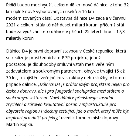
Řidiči budou moci využít celkem 48 km nové dálnice, z toho 32
km úplně nově vybudovaných úseků a 16 km
modernizovaných částí. Dostavba dálnice D4 začala v červnu
2021 a celkem stála téměř deset miliard korun, přičemž stát
bude za využívání této dálnice v příštích 25 letech hradit 17,8
miliardy korun.
Dálnice D4 je první dopravní stavbou v České republice, která
se realizuje prostřednictvím PPP projektu, jehož
podstatou je dlouhodobý smluvní vztah mezi veřejným
zadavatelem a soukromým partnerem, obvykle trvající 15 až
30 let, o zajištění veřejné infrastruktury nebo služby, v tomto
případě dálnice.
„Dálnice D4 je průlomovým projektem nejen pro
českou dopravu, ale i pro fungování spolupráce mezi státem a
soukromým sektorem. Nová dálnice představuje zásadní
zrychlení a zároveň kvalitativní posun v infrastruktuře pro
obyvatele regionu i všechny cestující. Jde o model, který může být
inspirací pro další projekty,“
uvedl k tomu ministr dopravy
Martin Kupka
.