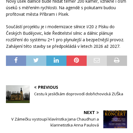
Nový úsek dálnice bude hlídat téměř 200 kamer, vznikne i osm
úseků s měřením rychlosti. Na agendě s pokutami budou
profitovat města Příbram i Písek.
Součástí projektu je i modernizace silnice I/20 z Písku do
Českých Budějovic, kde Ředitelství silnic a dálnic plánuje
rozšíření do systému 2+1 pro plynulejší a bezpečnější provoz.
Zahájení této stavby se předpokládá v letech 2026 až 2027.
PREVIOUS
Cestu k jesličkám doprovodí dobřichovická ZUŠka
NEXT
V Zámečku vystoupí klavíristka Jana Chaudhuri a
klarinetistka Anna Paulová