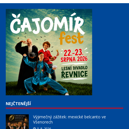
NEJČTENĚJŠÍ
Výjimečný zážitek: mexické belcanto ve
Všenorech
5. 8. 2026