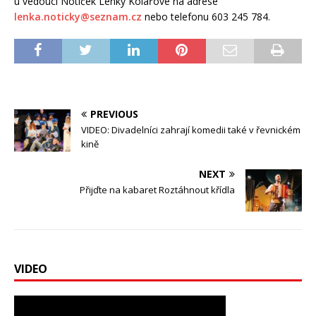
u vedoucí Notiček Lenky Kolářové na adrese
lenka.noticky@seznam.cz
nebo telefonu 603 245 784.
PREVIOUS
VIDEO: Divadelníci zahrají komedii také v řevnickém
kině
NEXT
Přijďte na kabaret Roztáhnout křídla
VIDEO