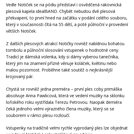
Vedle Notiček se na pódiu představí i osvědčená rakovnická
plesová kapela idealBAND. Chybět nebudou dvě plesová
překvapení, to první hned na začátku v podání celého souboru,
který v současnosti čítá na 55 dětí, a poté půlnoční v provedení
větších Notiček.
Z dalších plesových atrakcí Notičky rovněž nabídnou bohatou
tombolu a půlnoční slosování vstupenek o hodnotné ceny.
Tradicí je dámská volenka, kdy si dámy vyberou tanečníka,
který jim na znamení přízně věnuje koláček, květinu nebo
malou pozornost. Proběhne také soutěž o nejkrásnější
krojovaný pár.
Chystá se rovněž jedna premiéra – první ples coby primáška
absolvuje Anna Pawlicová, která ve vedení muziky na sklonku
loňského roku vystřídala Terezu Petrovou. Naopak derniéra
čeká jednoho velmi výrazného člena muziky, který se se
souborem v rámci plesu rozloučí.
Vstupenky na tradičně velmi rychle vyprodaný ples lze objednat