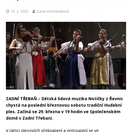
12. 2. 2025
Lucie Hochmalová
ZADNÍ TŘEBAŇ – Dětská lidová muzika Notičky z Řevnic
chystá na poslední březnovou sobotu tradiční Hudební
ples. Začíná se 29. března v 19 hodin ve Společenském
domě v Zadní Třebani.
V rámci plesových překvapení a vystoupení se ve