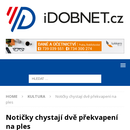
HOME
KULTURA
Notičky chystají dvě překvapení na
ples
Notičky chystají dvě překvapení
na ples