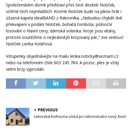
Společenském domě představí přes šest desítek Notiček,
včetně těch nejmladších. Kromě Notiček bude na plese hrát i
úžasná kapela idealBAND z Rakovníka. „Nebudou chybět dvě
překvapení v podání Notiček, bohatá tombola, půlnoční
losování o hlavní ceny, dámská volenka. Kroje jsou vítány,
protože soutěžíme o nejkrásnější krojovaný pár,“ zve vedoucí
Notiček Lenka Kolářová.
Vstupenky objednávejte na mailu lenka.noticky@seznam.cz
nebo na telefonním čísle 603 245 784. A pozor, ples je vždy
velmi brzy vyprodán.
PREVIOUS
Letovská knihovna získá po rekonstrukci nový život