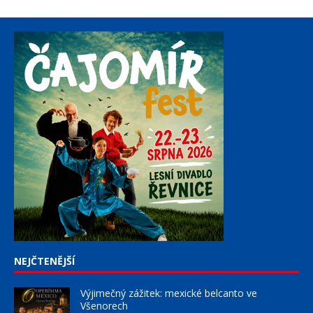
NEJČTENĚJŠÍ
Výjimečný zážitek: mexické belcanto ve
Všenorech