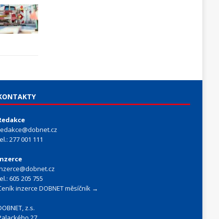
KONTAKTY
Redakce
redakce@dobnet.cz
tel.: 277 001 111
Inzerce
inzerce@dobnet.cz
tel.: 605 205 755
Ceník inzerce DOBNET měsíčník →
DOBNET, z.s.
Palackého 27