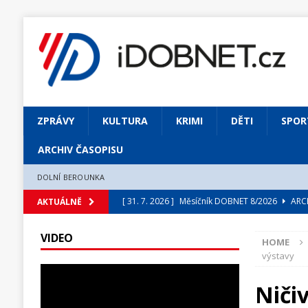
ZPRÁVY
KULTURA
KRIMI
DĚTI
SPOR
ARCHIV ČASOPISU
DOLNÍ BEROUNKA
[ 31. 7. 2026 ]
Měsíčník DOBNET 8/2026
ARCH
AKTUÁLNĚ
[ 31. 7. 2026 ]
Skrze květ objevuji vše podstatn
VIDEO
HOME
[ 31. 7. 2026 ]
Jednou Slavoj, vždycky Slavoj!
výstavy
[ 31. 7. 2026 ]
Zámek Liteň rozezní hvězdně o
Niči
[ 5. 8. 2026 ]
Výjimečný zážitek: mexické belca