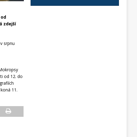
 od
 zdejší
 v srpnu
 Mokropsy
ti od 12. do
rafiích
 koná 11.