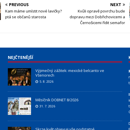
PREVIOUS
NEXT
Kam máme umístit nové lavičky?
Kvůli opravě povrchu bude
ptá se občanů starosta
dopravu mezi Dobřichovicemi a
Černošicemi řídit semafor
NEJČTENĚJŠÍ
Výjimečný zážitek: mexické belcanto ve
Všenorech
5. 8. 2026
Měsíčník DOBNET 8/2026
31. 7. 2026
Skrze květ objevuji vše podstatné