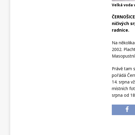
Velká voda 
ČERNOŠICE 
ničivých s
radnice.
Na několika
2002. Plach
Masopustní
Právě tam s
pořádá Čern
14. srpna v
místních fo
srpna od 18