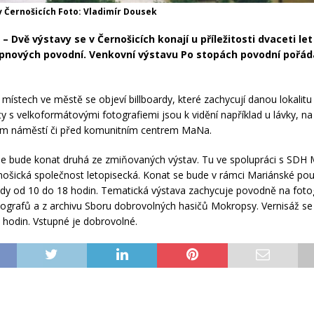
v Černošicích Foto: Vladimír Dousek
– Dvě výstavy se v Černošicích konají u příležitosti dvaceti let
rpnových povodní. Venkovní výstavu Po stopách povodní pořádá
 místech ve městě se objeví billboardy, které zachycují danou lokalitu
ty s velkoformátovými fotografiemi jsou k vidění například u lávky, na
m náměstí či před komunitním centrem MaNa.
e bude konat druhá ze zmiňovaných výstav. Tu ve spolupráci s SDH
ošická společnost letopisecká. Konat se bude v rámci Mariánské pou
ždy od 10 do 18 hodin. Tematická výstava zachycuje povodně na fotog
tografů a z archivu Sboru dobrovolných hasičů Mokropsy. Vernisáž se
 hodin. Vstupné je dobrovolné.