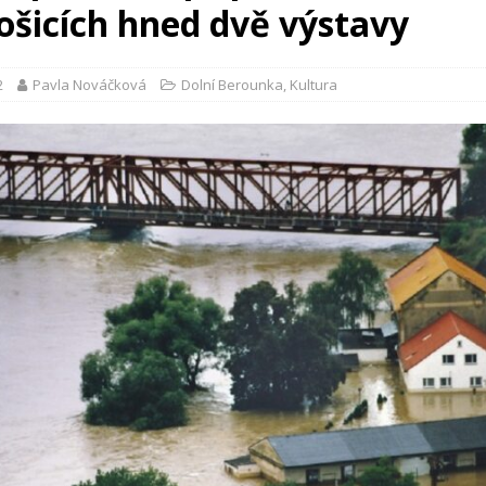
ošicích hned dvě výstavy
2
Pavla Nováčková
Dolní Berounka
,
Kultura