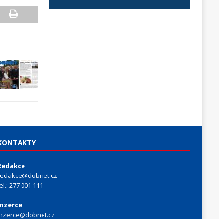
KONTAKTY
Redakce
redakce@dobnet.cz
tel.: 277 001 111
Inzerce
inzerce@dobnet.cz