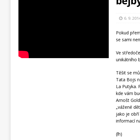
bejb
6. 9. 201
Pokud přemý
se sami nen
Ve středočes
unikátního 
Těšit se mů
Tata Bojs n
La Putyka. 
kde vám bud
Arnošt Gold
„vážené děti
jako je obří
informací 
(lh)