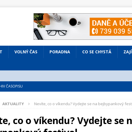
T
VOLNÝ ČAS
PORADNA
CO SE CHYSTÁ
ZAJ
IV ČASOPISU
é
ZAJÍMAVÍ LIDÉ
AKTUALITY
Nevíte, co o víkendu? Vydejte se na bejbypankový fest
VOLNÝ ČAS
bsazená Prodaná nevěsta
KULTURA
te, co o víkendu? Vydejte se 
nto ve Všenorech
KULTURA