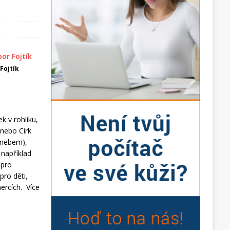
 Fojtík
k v rohlíku,
 nebo Cirk
m nebem),
 například
 pro
pro děti,
hercích. Více