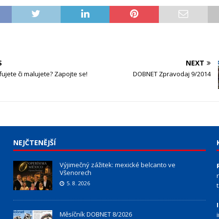
S
NEXT
fujete či malujete? Zapojte se!
DOBNET Zpravodaj 9/2014
NEJČTENĚJŠÍ
Výjimečný zážitek: mexické belcanto ve
Všenorech
5. 8. 2026
Měsíčník DOBNET 8/2026