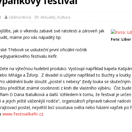
ypankový festival
4
Liběna Nová
Aktuality
,
Kultura
šlíte, jak o víkendu zabavit své ratolesti a zároveň jak
udit, máme pro vás nápaditý tip.
Foto: Libor
ké Třebovli se uskuteční první oficiální ročník
bejbypankového festivalu Kefír.
žete na výtečnou hudební produkci. Vystoupí například kapela Kašpáre
ebo Mňága a Žďorp. Z divadel si užijete například to Buchty a loutky
Pro uklidnění bude sloužit „postel s nebesy“ (tedy louka se skutečný
ou předčítat známé osobnosti z knih dle vlastního výběru. Číst bude
flam či Dana Batulková a další. Vzhledem k tomu, že festival je určen
 a jejich ještě váženější rodiče“, organizátoři připravili takové radosti 
 rajtovací postel, největší bicí soustava světa nebo házení vajíček po 
na
www.festivalkefir.cz