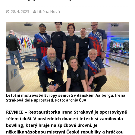
28. 4. 2023
Liběna Nová
Letošní mistrovství Evropy seniorů v dánském Aalborgu. Irena
Straková dole uprostřed. Foto: archiv ČBA
ŘEVNICE – Restaurátorka Irena Straková je sportovkyně
tělem i duší. V posledních dvaceti letech si zamilovala
bowling, který hraje na špičkové úrovni. Je
několikanásobnou mistryní České republiky a hráčkou