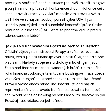
bowling. V současné době je situace jiná. Naši mladší kolegové
jsou již v mnoha případech konkurenceschopní, dokonce čeští
kadeti přivezli v roce 2022 zlaté medaile z mistrovství světa
U21, kde ve strhujícím souboji porazili výběr USA. Tyto
úspěchy jsou výsledkem dlouhodobé koncepční práce České
bowlingové asociace (ČBA), která se prioritně věnuje práci s
talentovanou mládeží.
Jak je to s financováním účasti na těchto soutěžích?
Oficiální výjezdy na mistrovství Evropy a světa reprezentací
mužů, žen a juniorů financuje z velké části ČBA, senioři si vše
platí sami. Náklady spojené s vrcholovým bowlingem jsou
často nad finanční možnosti samotných hráčů. Od minulého
roku finančně podporuje talentované bowlingové hráče všech
věkových kategorií soukromý sponzor Numismatika Třeboň.
Právě v těchto dnech mimo jiné umožnil čtveřici našich
reprezentantů, v doprovodu trenéra, startovat na turnajové
sérii World Series of Bowling po boku absolutní světové špičky.
Považuji tuto událost za jedinečnou.