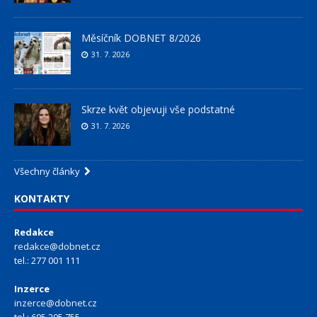
Měsíčník DOBNET 8/2026
31. 7. 2026
Skrze květ objevuji vše podstatné
31. 7. 2026
Všechny články
KONTAKTY
Redakce
redakce@dobnet.cz
tel.: 277 001 111
Inzerce
inzerce@dobnet.cz
tel.: 605 205 755