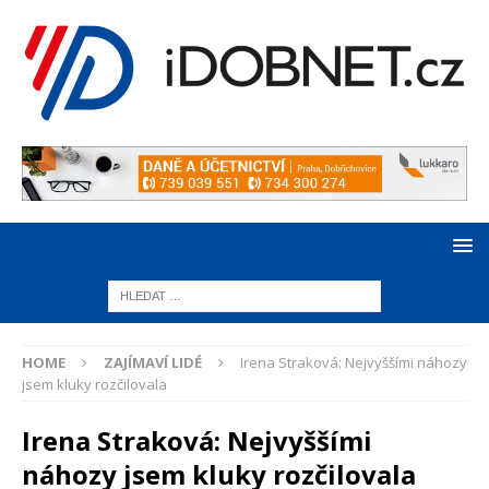
HOME
ZAJÍMAVÍ LIDÉ
Irena Straková: Nejvyššími náhozy
jsem kluky rozčilovala
Irena Straková: Nejvyššími
náhozy jsem kluky rozčilovala