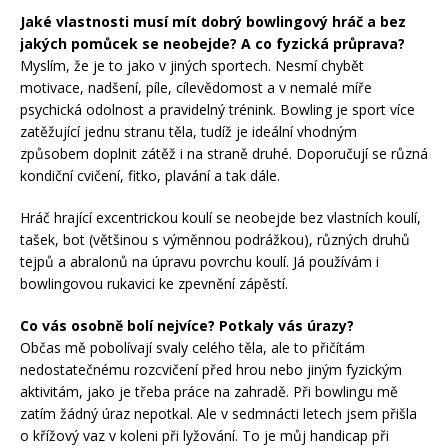
Jaké vlastnosti musí mít dobrý bowlingový hráč a bez
jakých pomůcek se neobejde? A co fyzická průprava?
Myslím, že je to jako v jiných sportech. Nesmí chybět
motivace, nadšení, píle, cílevědomost a v nemalé míře
psychická odolnost a pravidelný trénink. Bowling je sport více
zatěžující jednu stranu těla, tudíž je ideální vhodným
způsobem doplnit zátěž i na straně druhé. Doporučují se různá
kondiční cvičení, fitko, plavání a tak dále.
Hráč hrající excentrickou koulí se neobejde bez vlastních koulí,
tašek, bot (většinou s výměnnou podrážkou), různých druhů
tejpů a abralonů na úpravu povrchu koulí. Já používám i
bowlingovou rukavici ke zpevnění zápěstí.
Co vás osobně bolí nejvíce? Potkaly vás úrazy?
Občas mě pobolívají svaly celého těla, ale to přičítám
nedostatečnému rozcvičení před hrou nebo jiným fyzickým
aktivitám, jako je třeba práce na zahradě. Při bowlingu mě
zatím žádný úraz nepotkal. Ale v sedmnácti letech jsem přišla
o křížový vaz v koleni při lyžování. To je můj handicap při