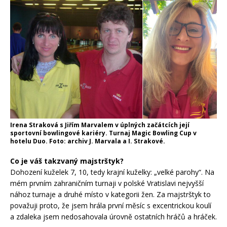
Irena Straková s Jiřím Marvalem v úplných začátcích její
sportovní bowlingové kariéry. Turnaj Magic Bowling Cup v
hotelu Duo. Foto: archiv J. Marvala a I. Strakové.
Co je váš takzvaný majstrštyk?
Dohození kuželek 7, 10, tedy krajní kuželky: „velké parohy“. Na
mém prvním zahraničním turnaji v polské Vratislavi nejvyšší
nához turnaje a druhé místo v kategorii žen. Za majstrštyk to
považuji proto, že jsem hrála první měsíc s excentrickou koulí
a zdaleka jsem nedosahovala úrovně ostatních hráčů a hráček.