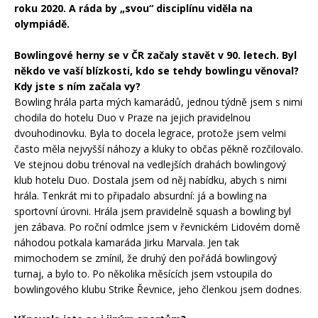
roku 2020. A ráda by „svou“ disciplínu viděla na
olympiádě.
Bowlingové herny se v ČR začaly stavět v 90. letech. Byl
někdo ve vaší blízkosti, kdo se tehdy bowlingu věnoval?
Kdy jste s ním začala vy?
Bowling hrála parta mých kamarádů, jednou týdně jsem s nimi
chodila do hotelu Duo v Praze na jejich pravidelnou
dvouhodinovku. Byla to docela legrace, protože jsem velmi
často měla nejvyšší náhozy a kluky to občas pěkně rozčilovalo.
Ve stejnou dobu trénoval na vedlejších drahách bowlingový
klub hotelu Duo. Dostala jsem od něj nabídku, abych s nimi
hrála. Tenkrát mi to připadalo absurdní: já a bowling na
sportovní úrovni. Hrála jsem pravidelně squash a bowling byl
jen zábava. Po roční odmlce jsem v řevnickém Lidovém domě
náhodou potkala kamaráda Jirku Marvala. Jen tak
mimochodem se zmínil, že druhý den pořádá bowlingový
turnaj, a bylo to. Po několika měsících jsem vstoupila do
bowlingového klubu Strike Řevnice, jeho členkou jsem dodnes.