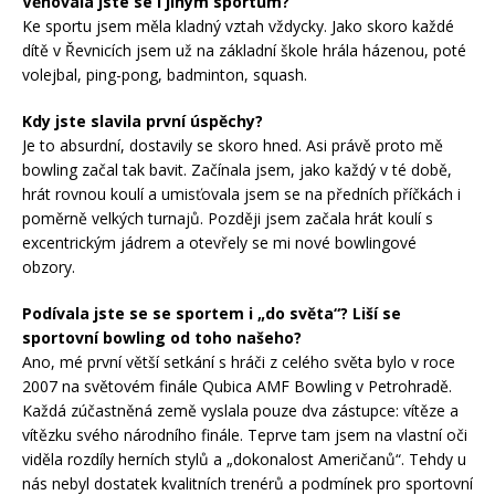
Věnovala jste se i jiným sportům?
Ke sportu jsem měla kladný vztah vždycky. Jako skoro každé
dítě v Řevnicích jsem už na základní škole hrála házenou, poté
volejbal, ping-pong, badminton, squash.
Kdy jste slavila první úspěchy?
Je to absurdní, dostavily se skoro hned. Asi právě proto mě
bowling začal tak bavit. Začínala jsem, jako každý v té době,
hrát rovnou koulí a umisťovala jsem se na předních příčkách i
poměrně velkých turnajů. Později jsem začala hrát koulí s
excentrickým jádrem a otevřely se mi nové bowlingové
obzory.
Podívala jste se se sportem i „do světa“? Liší se
sportovní bowling od toho našeho?
Ano, mé první větší setkání s hráči z celého světa bylo v roce
2007 na světovém finále Qubica AMF Bowling v Petrohradě.
Každá zúčastněná země vyslala pouze dva zástupce: vítěze a
vítězku svého národního finále. Teprve tam jsem na vlastní oči
viděla rozdíly herních stylů a „dokonalost Američanů“. Tehdy u
nás nebyl dostatek kvalitních trenérů a podmínek pro sportovní