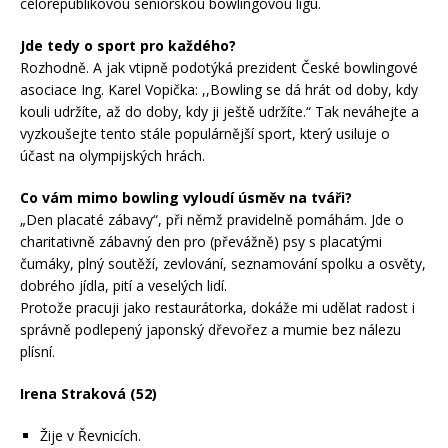
celorepublikovou seniorskou bowlingovou ligu.
Jde tedy o sport pro každého?
Rozhodně. A jak vtipně podotýká prezident České bowlingové
asociace Ing. Karel Vopička: ,,Bowling se dá hrát od doby, kdy
kouli udržíte, až do doby, kdy ji ještě udržíte.“ Tak neváhejte a
vyzkoušejte tento stále populárnější sport, který usiluje o
účast na olympijských hrách.
Co vám mimo bowling vyloudí úsměv na tváři?
„Den placaté zábavy“, při němž pravidelně pomáhám. Jde o
charitativně zábavný den pro (převážně) psy s placatými
čumáky, plný soutěží, zevlování, seznamování spolku a osvěty,
dobrého jídla, pití a veselých lidí.
Protože pracuji jako restaurátorka, dokáže mi udělat radost i
správně podlepený japonský dřevořez a mumie bez nálezu
plísní.
Irena Straková (52)
Žije v Řevnicích.