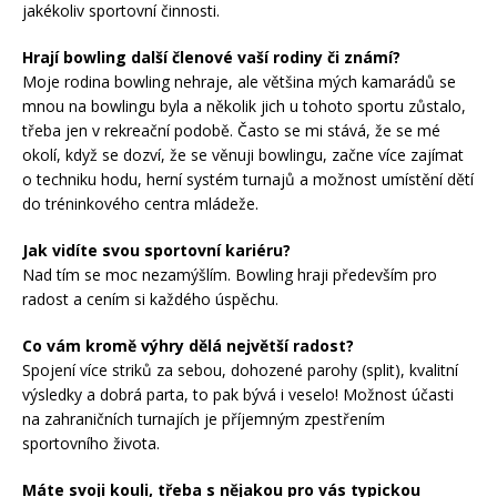
jakékoliv sportovní činnosti.
Hrají bowling další členové vaší rodiny či známí?
Moje rodina bowling nehraje, ale většina mých kamarádů se
mnou na bowlingu byla a několik jich u tohoto sportu zůstalo,
třeba jen v rekreační podobě. Často se mi stává, že se mé
okolí, když se dozví, že se věnuji bowlingu, začne více zajímat
o techniku hodu, herní systém turnajů a možnost umístění dětí
do tréninkového centra mládeže.
Jak vidíte svou sportovní kariéru?
Nad tím se moc nezamýšlím. Bowling hraji především pro
radost a cením si každého úspěchu.
Co vám kromě výhry dělá největší radost?
Spojení více striků za sebou, dohozené parohy (split), kvalitní
výsledky a dobrá parta, to pak bývá i veselo! Možnost účasti
na zahraničních turnajích je příjemným zpestřením
sportovního života.
Máte svoji kouli, třeba s nějakou pro vás typickou