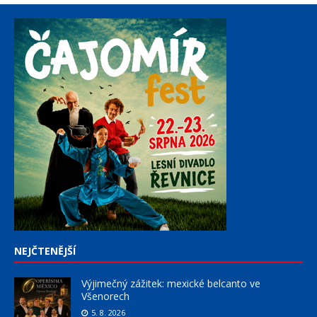
NEJČTENĚJŠÍ
Výjimečný zážitek: mexické belcanto ve
Všenorech
5. 8. 2026