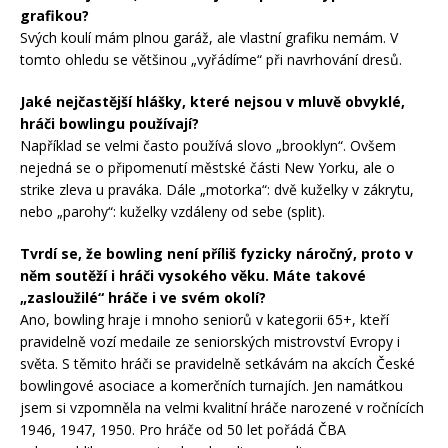
grafikou?
Svých koulí mám plnou garáž, ale vlastní grafiku nemám. V
tomto ohledu se většinou „vyřádíme“ při navrhování dresů.
Jaké nejčastější hlášky, které nejsou v mluvě obvyklé,
hráči bowlingu používají?
Například se velmi často používá slovo „brooklyn“. Ovšem
nejedná se o připomenutí městské části New Yorku, ale o
strike zleva u praváka. Dále „motorka“: dvě kuželky v zákrytu,
nebo „parohy“: kuželky vzdáleny od sebe (split).
Tvrdí se, že bowling není příliš fyzicky náročný, proto v
něm soutěží i hráči vysokého věku. Máte takové
„zasloužilé“ hráče i ve svém okolí?
Ano, bowling hraje i mnoho seniorů v kategorii 65+, kteří
pravidelně vozí medaile ze seniorských mistrovství Evropy i
světa. S těmito hráči se pravidelně setkávám na akcích České
bowlingové asociace a komerčních turnajích. Jen namátkou
jsem si vzpomněla na velmi kvalitní hráče narozené v ročnících
1946, 1947, 1950. Pro hráče od 50 let pořádá ČBA