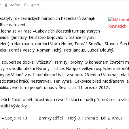
2
Stefan
Sport
átýtý rok řevnických národních házenkářů zahájili
říve narození .
.ledna se v Praze –Čakovicích účastnili turnaje starých
mladší garnitury. Družstvo bojovalo: v brance chytali :
elený a Hartmann, obránci Vráťa Hrubý, Tomáš Smrčka, Standa Štech
řelci Tomáš Veselý, Roman Tichý, Petr Jandus, Luboš Dlouhý.
e soupeři se dočkali vítězství, remízy i prohry. O konečném čtvrtém m
rvy rozhodlo utkání Nýřany – Litice. Naopak velkým úspěchem skončil
ry pořádané v naší nafukovací hale v sobotu 28.ledna ! V turnaji mla
dostatek hráčů nestarovali. Ten vyhráli Čakovice před Modřanami a
ublikového turnaje opět u nás v Řevnicích 11. března 2012 .
arších žáků o pěti účastnících řevničtí kluci nenašli přemožitele a vše
zili ! Výsledky:
– Spoje 16:13 Branky stříleli : Holý 8, Farana 5, Edl 2, Kraus 1