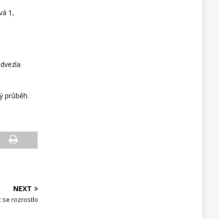
vá 1,
odvezla
ý průběh.
NEXT
c se rozrostlo