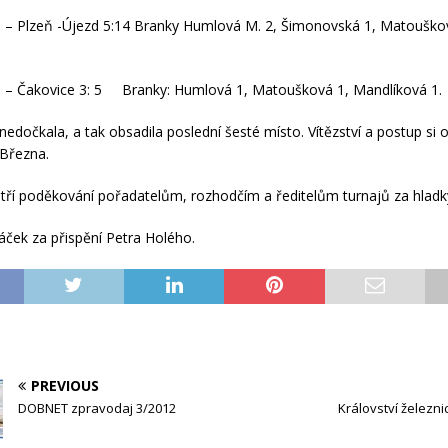
 – Plzeň -Újezd 5:14 Branky Humlová M. 2, Šimonovská 1, Matouško
e – Čakovice 3: 5 Branky: Humlová 1, Matoušková 1, Mandlíková 1.
 nedočkala, a tak obsadila poslední šesté místo. Vítězství a postup si 
 Března.
tří poděkování pořadatelům, rozhodčím a ředitelům turnajů za hladk
áček za přispění Petra Holého.
PREVIOUS
DOBNET zpravodaj 3/2012
Království železni