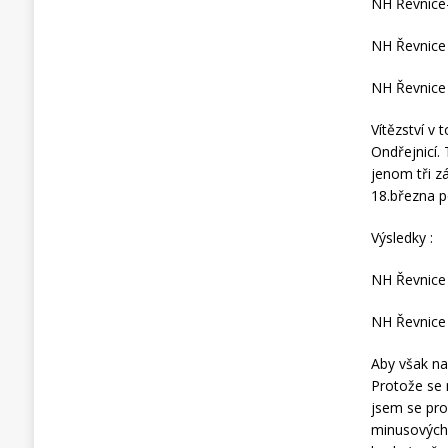
NH Řevnice-
NH Řevnice
NH Řevnice
Vítězství v
Ondřejnicí. 
jenom tři z
18.března p
Výsledky :
NH Řevnice 
NH Řevnice 
Aby však na
Protože se 
jsem se pro
minusových 