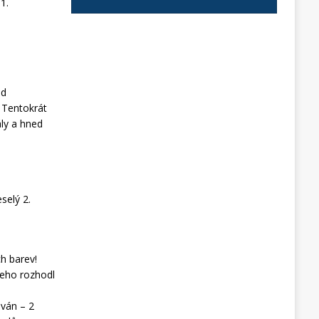
1.
ad
! Tentokrát
ály a hned
selý 2.
h barev!
heho rozhodl
m
ován – 2