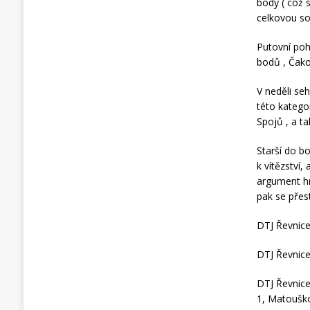
body ( což s
celkovou so
Putovní poh
bodů , Čakov
V neděli se
této katego
Spojů , a ta
Starší do b
k vítězství,
argument hn
pak se přest
DTJ Řevnic
DTJ Řevnic
DTJ Řevnic
1, Matoušk