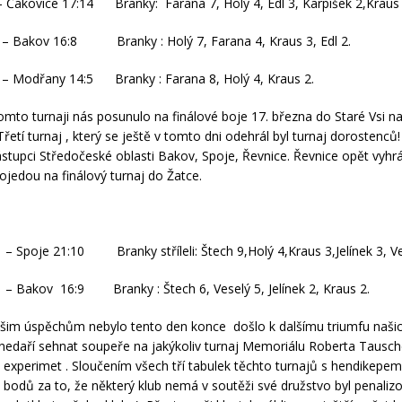
 Čakovice 17:14 Branky: Farana 7, Holý 4, Edl 3, Karpíšek 2,Kraus 
 – Bakov 16:8 Branky : Holý 7, Farana 4, Kraus 3, Edl 2.
 – Modřany 14:5 Branky : Farana 8, Holý 4, Kraus 2.
 tomto turnaji nás posunulo na finálové boje 17. března do Staré Vsi n
Třetí turnaj , který se ještě v tomto dni odehrál byl turnaj dorostenců
ástupci Středočeské oblasti Bakov, Spoje, Řevnice. Řevnice opět vyhr
ojedou na finálový turnaj do Žatce.
– Spoje 21:10 Branky stříleli: Štech 9,Holý 4,Kraus 3,Jelínek 3, Ve
– Bakov 16:9 Branky : Štech 6, Veselý 5, Jelínek 2, Kraus 2.
šim úspěchům nebylo tento den konce došlo k dalšímu triumfu našic
nedaří sehnat soupeře na jakýkoliv turnaj Memoriálu Roberta Tausc
 experimet . Sloučením všech tří tabulek těchto turnajů s hendikepe
bodů za to, že některý klub nemá v soutěži své družstvo byl penaliz