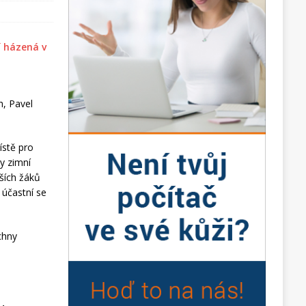
, Pavel
ístě pro
y zimní
dších žáků
 účastní se
chny