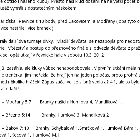
e dotklo i našeho klubu). Přesto naši kluci dosáhli na největší počet 
utěž vyhráli s dostatečným náskokem.
ár získali Řevnice s 10 body, před Čakovicemi a Modřany ( oba tyto cel
ice nastříleli více branek )
hrály další dva turnaje dívky. Mladší děvčata se nezapojila pro nedos
rie! Vítězství a postup do březnového finále si odvezla děvčata z pra
k se opět utkají v řevnické hale v sobotu 10.3. 2012.
ojů zasáhla, ale kluky vůbec nenapodobovala . V prvním utkání měla 
 ale trenérka jim neřekla, že hrají jen na jeden poločas, proto prohrál
ed několika hráček! Zápas začal velice slibně vedla až 4:1, ale to byl
alo dařit!
e – Modřany 5:7 Branky našich: Humlová 4, Mandlíková 1.
e – Březno 5:14 Branky: Humlová 3, Mandlíková 2.
e – Bakov 7: 10 Branky: Schýbalová 1,Smrčková 1,Humlová Bára 1,
ová 1,Kecová 1, Humlová M.1.