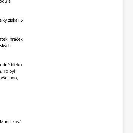
bodů a
ky získali 5
tatek hráček
žských
hodně blízko
a. To byl
o všechno,
 Mandlíková