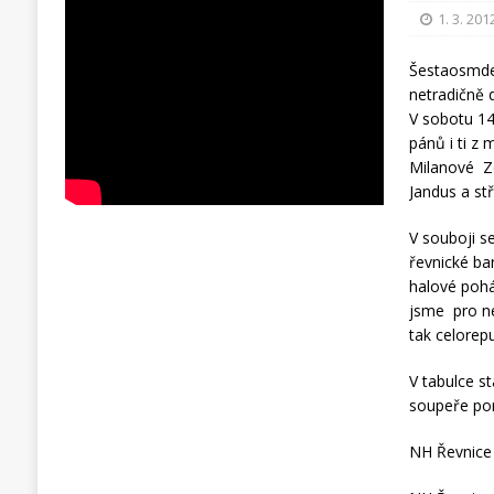
1. 3. 201
Šestaosmdes
netradičně d
V sobotu 14
pánů i ti z 
Milanové Z
Jandus a st
V souboji s
řevnické ba
halové pohá
jsme pro ne
tak celorep
V tabulce st
soupeře pora
NH Řevnice 