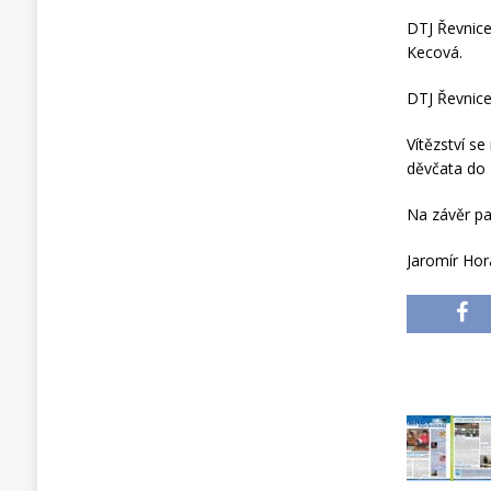
DTJ Řevnice
Kecová.
DTJ Řevnic
Vítězství se
děvčata do
Na závěr pa
Jaromír Hor