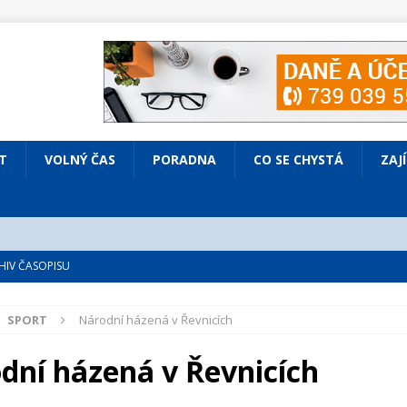
T
VOLNÝ ČAS
PORADNA
CO SE CHYSTÁ
ZAJ
IV ČASOPISU
é
ZAJÍMAVÍ LIDÉ
SPORT
Národní házená v Řevnicích
VOLNÝ ČAS
bsazená Prodaná nevěsta
KULTURA
dní házená v Řevnicích
nto ve Všenorech
KULTURA