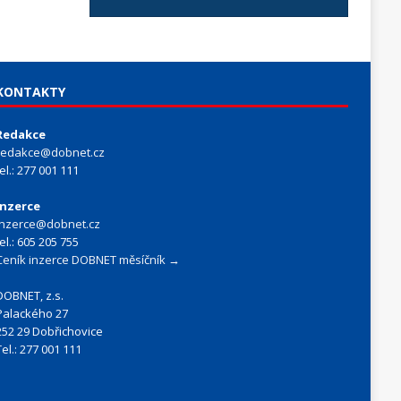
KONTAKTY
Redakce
redakce@dobnet.cz
tel.: 277 001 111
Inzerce
inzerce@dobnet.cz
tel.: 605 205 755
Ceník inzerce DOBNET měsíčník →
DOBNET, z.s.
Palackého 27
252 29 Dobřichovice
Tel.: 277 001 111