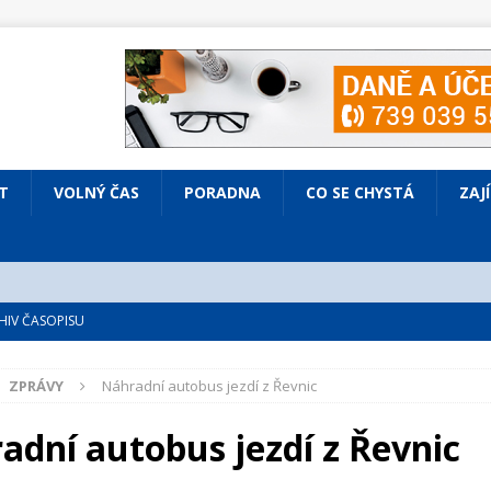
T
VOLNÝ ČAS
PORADNA
CO SE CHYSTÁ
ZAJ
IV ČASOPISU
é
ZAJÍMAVÍ LIDÉ
ZPRÁVY
Náhradní autobus jezdí z Řevnic
VOLNÝ ČAS
bsazená Prodaná nevěsta
KULTURA
adní autobus jezdí z Řevnic
nto ve Všenorech
KULTURA