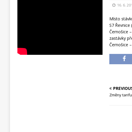
16. 6. 20
Místo stávk
S7 Řevnice 
Černošice –
zastávky př
Černošice –
PREVIOU
Změny tarifu