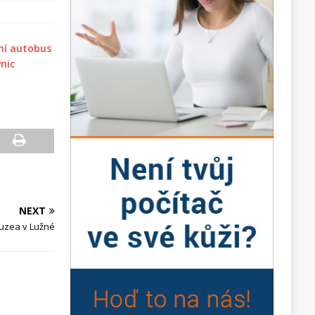
NEXT
uzea v Lužné