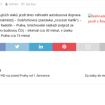
11
Stefan
Zprávy
ujících vlaků jezdí dnes náhradní autobusová doprava.
(náměstí) – Dobřichovice (zastávka „rozcestí Karlík“) –
 Radotín – Praha, Smíchovské nádraží (odjezd ze
es budovou ČD) – interval cca 30 minut, v úseku
 Praha cca 15 minut
S
 PID na území Prahy od 1. července
Za vlaky do m