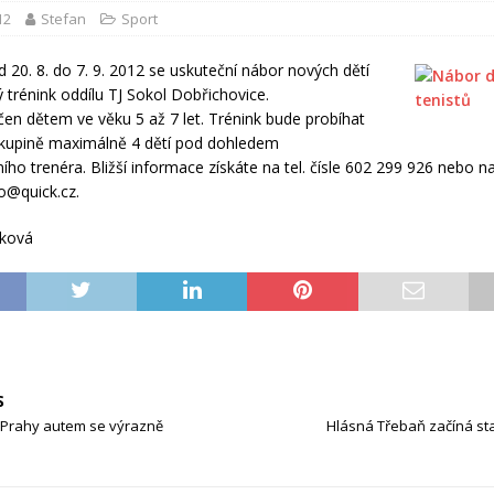
12
Stefan
Sport
d 20. 8. do 7. 9. 2012 se uskuteční nábor nových dětí
ý trénink oddílu TJ Sokol Dobřichovice.
čen dětem ve věku 5 až 7 let. Trénink bude probíhat
skupině maximálně 4 dětí pod dohledem
ího trenéra. Bližší informace získáte na tel. čísle 602 299 926 nebo n
o@quick.cz.
fková
S
o Prahy autem se výrazně
Hlásná Třebaň začíná st