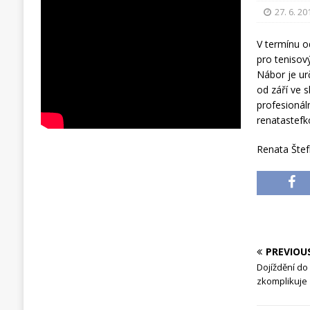
27. 6. 20
V termínu o
pro tenisov
Nábor je ur
od září ve 
profesionáln
renatastefk
Renata Šte
PREVIOU
Dojíždění d
zkomplikuje