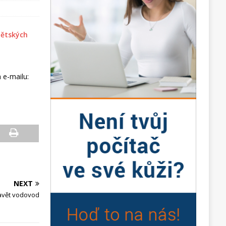
a e-mailu:
NEXT
avět vodovod