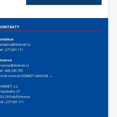
KONTAKTY
Redakce
redakce@dobnet.cz
tel.: 277 001 111
Inzerce
inzerce@dobnet.cz
tel.: 605 205 755
Ceník inzerce DOBNET měsíčník →
DOBNET, z.s.
Palackého 27
252 29 Dobřichovice
Tel.: 277 001 111