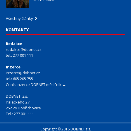
Všechny články
KONTAKTY
Redakce
redakce@dobnet.cz
tel.: 277 001 111
Inzerce
inzerce@dobnet.cz
tel.: 605 205 755
Ceník inzerce DOBNET měsíčník →
DOBNET, z.s.
Palackého 27
252 29 Dobřichovice
Tel.: 277 001 111
Copyright © 2016 DOBNET z.s.