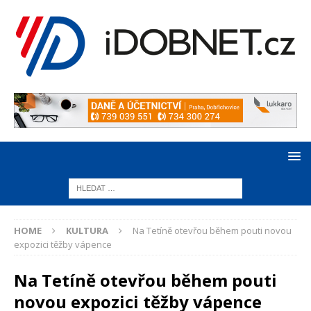
HOME
KULTURA
Na Tetíně otevřou během pouti novou
expozici těžby vápence
Na Tetíně otevřou během pouti
novou expozici těžby vápence