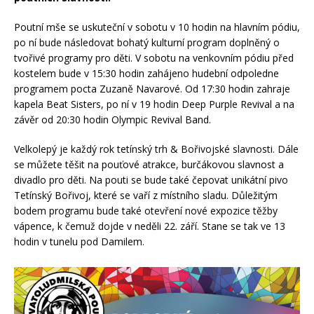
Poutní mše se uskuteční v sobotu v 10 hodin na hlavním pódiu,
po ní bude následovat bohatý kulturní program doplněný o
tvořivé programy pro děti. V sobotu na venkovním pódiu před
kostelem bude v 15:30 hodin zahájeno hudební odpoledne
programem pocta Zuzaně Navarové. Od 17:30 hodin zahraje
kapela Beat Sisters, po ní v 19 hodin Deep Purple Revival a na
závěr od 20:30 hodin Olympic Revival Band.
Velkolepý je každý rok tetínský trh & Bořivojské slavnosti. Dále
se můžete těšit na pouťové atrakce, burčákovou slavnost a
divadlo pro děti. Na pouti se bude také čepovat unikátní pivo
Tetínský Bořivoj, které se vaří z místního sladu. Důležitým
bodem programu bude také otevření nové expozice těžby
vápence, k čemuž dojde v neděli 22. září. Stane se tak ve 13
hodin v tunelu pod Damilem.