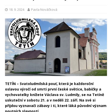
18. 9. 2024
Pavla Nováčková
TETÍN – Svatoludmilská pouť, která je každoroční
oslavou výročí od smrti první české světice, babičky a
vychovatelky knížete Václava sv. Ludmily, se na Tetíně
uskuteční v sobotu 21. a v neděli 22. září. Na své si
přijdou vyznavači zábavy i ti, které láká původní význam
poutních slavností.