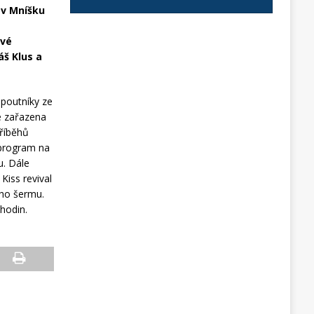
 v Mníšku
ové
áš Klus a
 poutníky ze
e zařazena
příběhů
 program na
u. Dále
Kiss revival
ého šermu.
hodin.