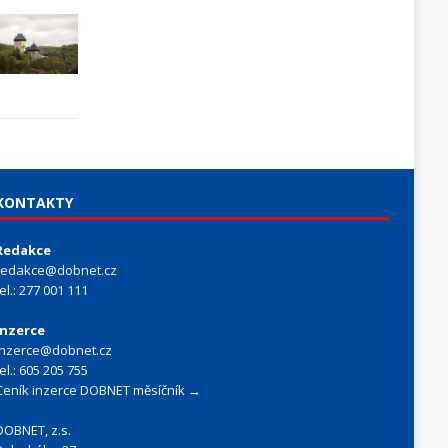
KONTAKTY
Redakce
redakce@dobnet.cz
tel.: 277 001 111
Inzerce
inzerce@dobnet.cz
tel.: 605 205 755
Ceník inzerce DOBNET měsíčník →
DOBNET, z.s.