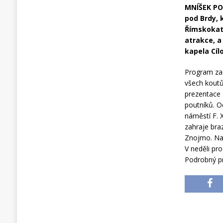
MNÍŠEK POD
pod Brdy, 
Římskokato
atrakce, a
kapela Cíl
Program zač
všech koutů
prezentace 
poutníků. O
náměstí F. 
zahraje bra
Znojmo. Na 
V neděli pr
Podrobný p