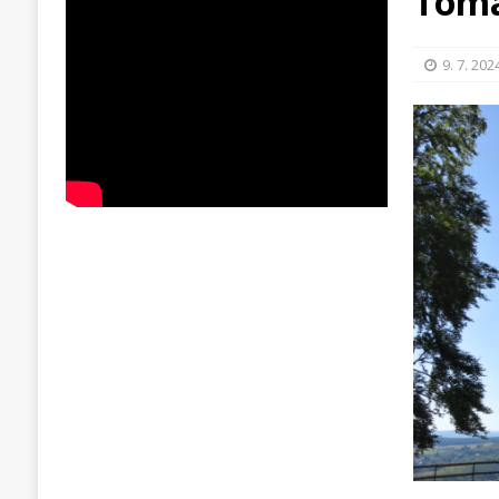
Tomá
9. 7. 202