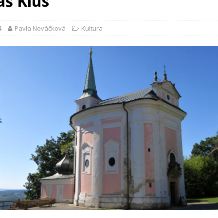
š Klus
4
Pavla Nováčková
Kultura