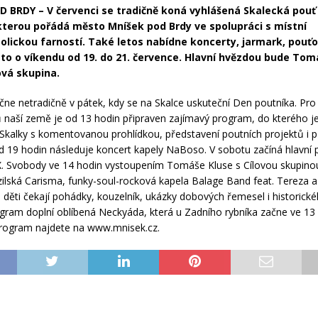
 BRDY – V červenci se tradičně koná vyhlášená Skalecká pouť
kterou pořádá město Mníšek pod Brdy ve spolupráci s místní
lickou farností. Také letos nabídne koncerty, jarmark, pouť
 to o víkendu od 19. do 21. července. Hlavní hvězdou bude Tom
ová skupina.
ne netradičně v pátek, kdy se na Skalce uskuteční Den poutníka. Pro
 naší země je od 13 hodin připraven zajímavý program, do kterého j
Skalky s komentovanou prohlídkou, představení poutních projektů i 
d 19 hodin následuje koncert kapely NaBoso. V sobotu začíná hlavní
X. Svobody ve 14 hodin vystoupením Tomáše Kluse s Cílovou skupino
zilská Carisma, funky-soul-rocková kapela Balage Band feat. Tereza a 
děti čekají pohádky, kouzelník, ukázky dobových řemesel i historick
ogram doplní oblíbená Neckyáda, která u Zadního rybníka začne ve 13 
rogram najdete na www.mnisek.cz.