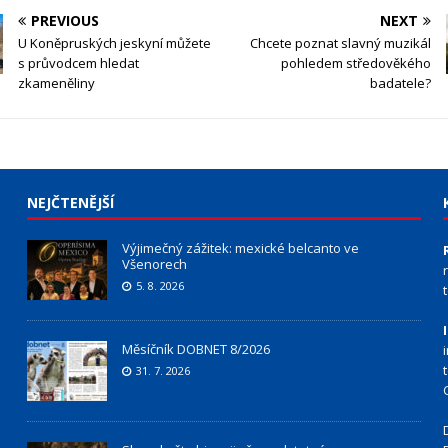
PREVIOUS
NEXT
U Koněpruských jeskyní můžete
Chcete poznat slavný muzikál
s průvodcem hledat
pohledem středověkého
zkameněliny
badatele?
NEJČTENĚJŠÍ
Výjimečný zážitek: mexické belcanto ve
Všenorech
5. 8. 2026
Měsíčník DOBNET 8/2026
31. 7. 2026