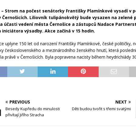
– Strom na počest senátorky Františky Plamínkové vysadí v po
v Černošicích. Liliovník tulipánokvětý bude vysazen na zelené 
a účasti vedení města Černošice a zástupců Nadace Partnerst
 iniciátora výsadby. Akce začíná v 15 hodin.
oce uplyne 150 let od narození Františky Plamínkové, české političky, 
ky československého a mezinárodního ženského hnutí, která posledn
vila právě v Černošicích. Byla popravena nacisty během heydrichiády 30
PREVIOUS
NEXT
Besedy Kupředu do minulosti
Děti budou tvořit s třemi svatými
přivítají Jiřího Stracha