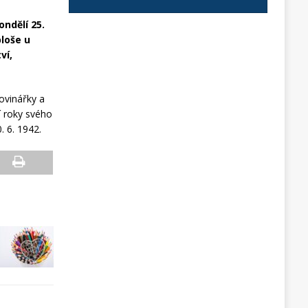
ndělí 25.
ploše u
ví,
novinářky a
í roky svého
. 6. 1942.