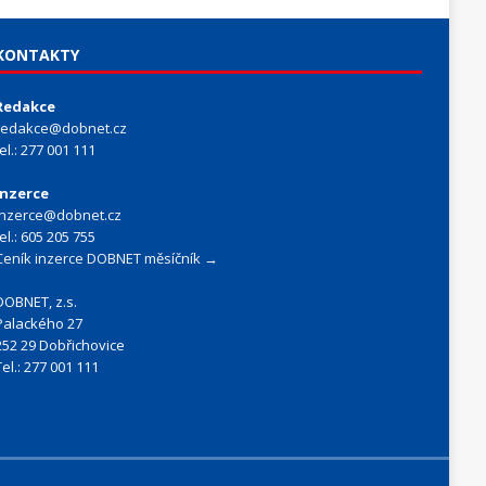
KONTAKTY
Redakce
redakce@dobnet.cz
tel.: 277 001 111
Inzerce
inzerce@dobnet.cz
tel.: 605 205 755
Ceník inzerce DOBNET měsíčník →
DOBNET, z.s.
Palackého 27
252 29 Dobřichovice
Tel.: 277 001 111