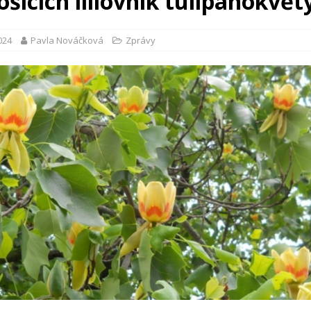
šicích liliovník tulipánokvět
2024
Pavla Nováčková
Zprávy