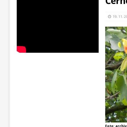
Černo
19. 11. 
Foto: archiv