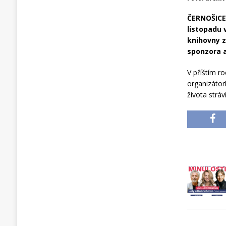
ČERNOŠICE 
listopadu 
knihovny z
sponzora a
V příštím r
organizátor
života strá