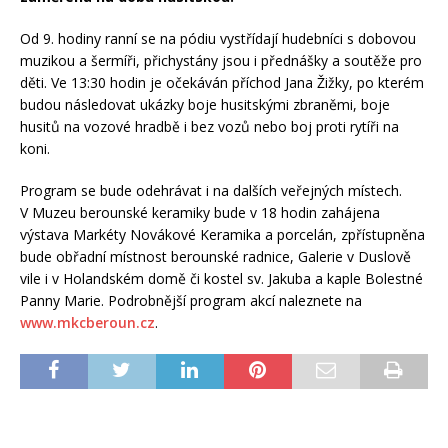
Od 9. hodiny ranní se na pódiu vystřídají hudebníci s dobovou
muzikou a šermíři, přichystány jsou i přednášky a soutěže pro
děti. Ve 13:30 hodin je očekáván příchod Jana Žižky, po kterém
budou následovat ukázky boje husitskými zbraněmi, boje
husitů na vozové hradbě i bez vozů nebo boj proti rytíři na
koni.
Program se bude odehrávat i na dalších veřejných místech.
V Muzeu berounské keramiky bude v 18 hodin zahájena
výstava Markéty Novákové Keramika a porcelán, zpřístupněna
bude obřadní místnost berounské radnice, Galerie v Duslově
vile i v Holandském domě či kostel sv. Jakuba a kaple Bolestné
Panny Marie. Podrobnější program akcí naleznete na
www.mkcberoun.cz
.