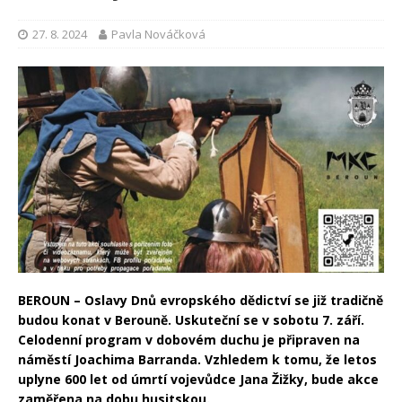
27. 8. 2024
Pavla Nováčková
BEROUN – Oslavy Dnů evropského dědictví se již tradičně
budou konat v Berouně. Uskuteční se v sobotu 7. září.
Celodenní program v dobovém duchu je připraven na
náměstí Joachima Barranda. Vzhledem k tomu, že letos
uplyne 600 let od úmrtí vojevůdce Jana Žižky, bude akce
zaměřena na dobu husitskou.