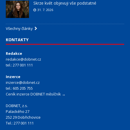
Skrze květ objevuji vše podstatné
31. 7. 2026
Všechny články
KONTAKTY
Redakce
redakce@dobnet.cz
tel.: 277 001 111
Inzerce
inzerce@dobnet.cz
tel.: 605 205 755
Ceník inzerce DOBNET měsíčník →
DOBNET, z.s.
Palackého 27
252 29 Dobřichovice
Tel.: 277 001 111