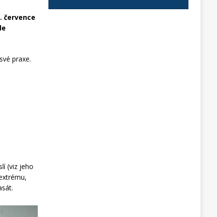
. července
de
své praxe.
í (viz jeho
 extrému,
asát.