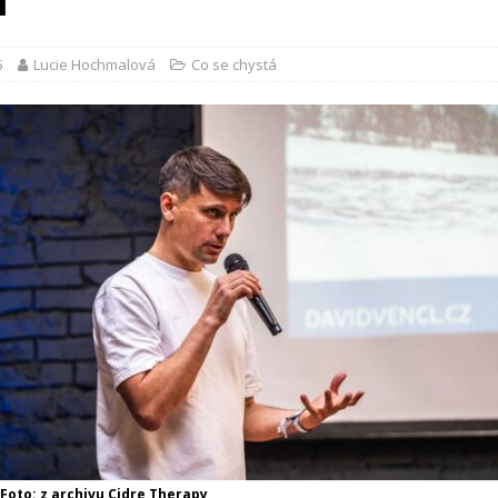
l
5
Lucie Hochmalová
Co se chystá
 Foto: z archivu Cidre Therapy