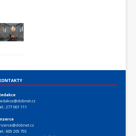
KONTAKTY
Redakce
redakce@dobnet.cz
tel.: 277 001 111
Inzerce
inzerce@dobnet.cz
tel.: 605 205 755