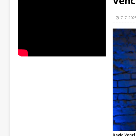
Venc
7. 7. 202
David Vencl