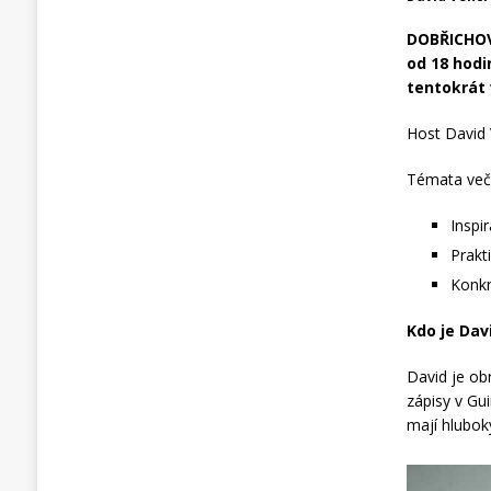
DOBŘICHOVI
od 18 hodi
tentokrát 
Host David 
Témata več
Inspi
Prakt
Konkr
Kdo je Dav
David je obr
zápisy v Gui
mají hlubok