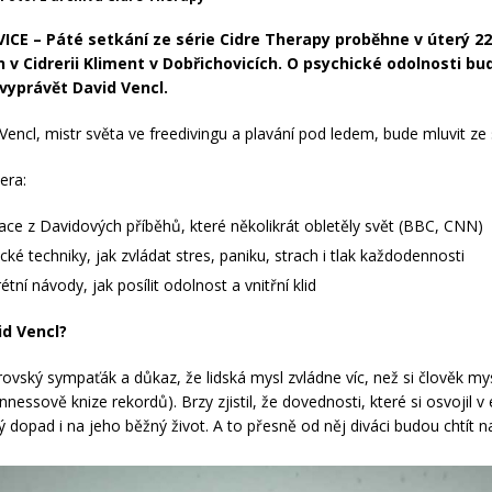
CE – Páté setkání ze série Cidre Therapy proběhne v úterý 22
n v Cidrerii Kliment v Dobřichovicích. O psychické odolnosti bu
vyprávět David Vencl.
Vencl, mistr světa ve freedivingu a plavání pod ledem, bude mluvit ze 
era:
race z Davidových příběhů, které několikrát obletěly svět (BBC, CNN)
ické techniky, jak zvládat stres, paniku, strach i tlak každodennosti
étní návody, jak posílit odolnost a vnitřní klid
id Vencl?
ovský sympaťák a důkaz, že lidská mysl zvládne víc, než si člověk mysl
nnessově knize rekordů). Brzy zjistil, že dovednosti, které si osvojil v
ý dopad i na jeho běžný život. A to přesně od něj diváci budou chtít n