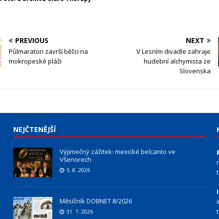
PREVIOUS
NEXT
Půlmaraton završí běžci na
V Lesním divadle zahraje
mokropeské pláži
hudební alchymista ze
Slovenska
NEJČTENĚJŠÍ
Výjimečný zážitek: mexické belcanto ve
Všenorech
5. 8. 2026
Měsíčník DOBNET 8/2026
31. 7. 2026