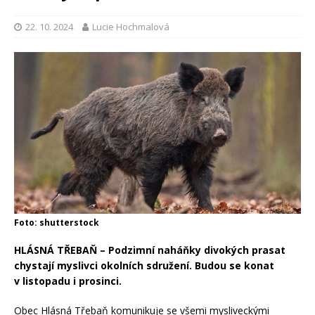
22. 10. 2024
Lucie Hochmalová
Foto: shutterstock
HLÁSNÁ TŘEBAŇ – Podzimní naháňky divokých prasat
chystají myslivci okolních sdružení. Budou se konat
v listopadu i prosinci.
Obec Hlásná Třebaň komunikuje se všemi mysliveckými