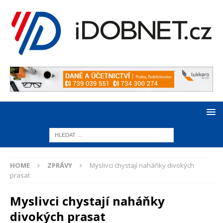
HOME
ZPRÁVY
Myslivci chystají naháňky divokých
prasat
Myslivci chystají naháňky
divokých prasat