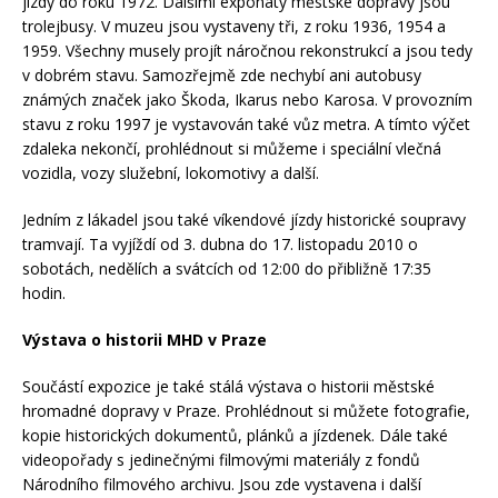
jízdy do roku 1972. Dalšími exponáty městské dopravy jsou
trolejbusy. V muzeu jsou vystaveny tři, z roku 1936, 1954 a
1959. Všechny musely projít náročnou rekonstrukcí a jsou tedy
v dobrém stavu. Samozřejmě zde nechybí ani autobusy
známých značek jako Škoda, Ikarus nebo Karosa. V provozním
stavu z roku 1997 je vystavován také vůz metra. A tímto výčet
zdaleka nekončí, prohlédnout si můžeme i speciální vlečná
vozidla, vozy služební, lokomotivy a další.
Jedním z lákadel jsou také víkendové jízdy historické soupravy
tramvají. Ta vyjíždí od 3. dubna do 17. listopadu 2010 o
sobotách, nedělích a svátcích od 12:00 do přibližně 17:35
hodin.
Výstava o historii MHD v Praze
Součástí expozice je také stálá výstava o historii městské
hromadné dopravy v Praze. Prohlédnout si můžete fotografie,
kopie historických dokumentů, plánků a jízdenek. Dále také
videopořady s jedinečnými filmovými materiály z fondů
Národního filmového archivu. Jsou zde vystavena i další