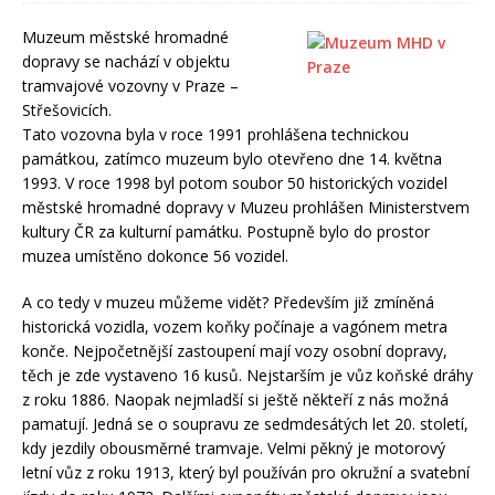
Muzeum městské hromadné
dopravy se nachází v objektu
tramvajové vozovny v Praze –
Střešovicích.
Tato vozovna byla v roce 1991 prohlášena technickou
památkou, zatímco muzeum bylo otevřeno dne 14. května
1993. V roce 1998 byl potom soubor 50 historických vozidel
městské hromadné dopravy v Muzeu prohlášen Ministerstvem
kultury ČR za kulturní památku. Postupně bylo do prostor
muzea umístěno dokonce 56 vozidel.
A co tedy v muzeu můžeme vidět? Především již zmíněná
historická vozidla, vozem koňky počínaje a vagónem metra
konče. Nejpočetnější zastoupení mají vozy osobní dopravy,
těch je zde vystaveno 16 kusů. Nejstarším je vůz koňské dráhy
z roku 1886. Naopak nejmladší si ještě někteří z nás možná
pamatují. Jedná se o soupravu ze sedmdesátých let 20. století,
kdy jezdily obousměrné tramvaje. Velmi pěkný je motorový
letní vůz z roku 1913, který byl používán pro okružní a svatební