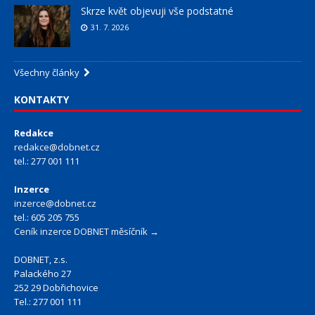
Skrze květ objevuji vše podstatné
31. 7. 2026
Všechny články
KONTAKTY
Redakce
redakce@dobnet.cz
tel.: 277 001 111
Inzerce
inzerce@dobnet.cz
tel.: 605 205 755
Ceník inzerce DOBNET měsíčník →
DOBNET, z.s.
Palackého 27
252 29 Dobřichovice
Tel.: 277 001 111