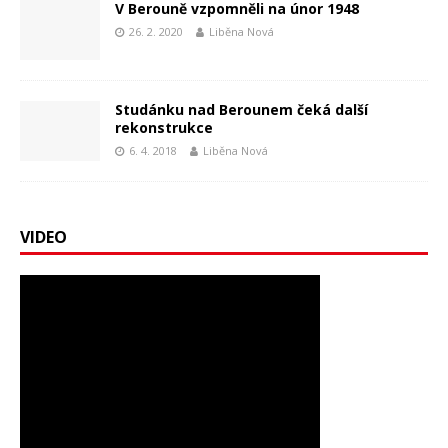
V Berouně vzpomněli na únor 1948
26. 2. 2020
Liběna Nová
Studánku nad Berounem čeká další
rekonstrukce
6. 4. 2018
Liběna Nová
VIDEO