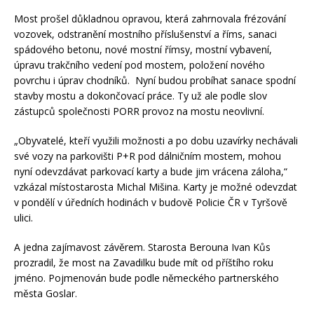
Most prošel důkladnou opravou, která zahrnovala frézování
vozovek, odstranění mostního příslušenství a říms, sanaci
spádového betonu, nové mostní římsy, mostní vybavení,
úpravu trakčního vedení pod mostem, položení nového
povrchu i úprav chodníků. Nyní budou probíhat sanace spodní
stavby mostu a dokončovací práce. Ty už ale podle slov
zástupců společnosti PORR provoz na mostu neovlivní.
„Obyvatelé, kteří využili možnosti a po dobu uzavírky nechávali
své vozy na parkovišti P+R pod dálničním mostem, mohou
nyní odevzdávat parkovací karty a bude jim vrácena záloha,“
vzkázal místostarosta Michal Mišina. Karty je možné odevzdat
v pondělí v úředních hodinách v budově Policie ČR v Tyršově
ulici.
A jedna zajímavost závěrem. Starosta Berouna Ivan Kůs
prozradil, že most na Zavadilku bude mít od příštího roku
jméno. Pojmenován bude podle německého partnerského
města Goslar.