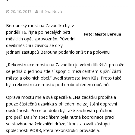
20. 10. 2017
Liběna Nová
Berounský most na Zavadilku byl v
pondělí 16. října po necelých pěti
Foto: Město Beroun
měsících opět zprovozněn. Původní
devítiměsíční uzavírku se díky
jednání zástupců Berouna podařilo snížit na polovinu.
„Rekonstrukce mostu na Zavadilku je velmi důležitá, protože
se jedná o jedinou zdejší spojnici mezi centrem s jižní částí
města a okolních obcí,“ uvedl starosta Ivan Kůs. Proto také
byla rekonstrukce mostu pod drobnohledem občanů.
Oprava mostu měla svá specifika. „Na začátku probíhala
pouze částečná uzavírka s ohledem na zajištění dopravní
obslužnosti. Po celou dobu byl také zachován průchod
pro pěší. Dalším specifikem byla nutná koordinace prací
se stavbou na železniční dráze,“ konstatovali zástupci
společnosti PORR, která rekonstrukci prováděla.