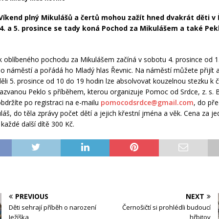
Víkend plný Mikulášů a čertů mohou zažít hned dvakrát děti v 
4. a 5. prosince se tady koná Pochod za Mikulášem a také Pek
 oblíbeného pochodu za Mikulášem začíná v sobotu 4. prosince od 1
o náměstí a pořádá ho Mladý hlas Řevnic. Na náměstí můžete přijít 
děli 5. prosince od 10 do 19 hodin lze absolvovat kouzelnou stezku k
zvanou Peklo s příběhem, kterou organizuje Pomoc od Srdce, z. s. Bl
bdržíte po registraci na e-mailu
pomocodsrdce@gmail.com
, do př
áš, do těla zprávy počet dětí a jejich křestní jména a věk. Cena za je
každé další dítě 300 Kč.
PREVIOUS
NEXT
Děti sehrají příběh o narození
Černošičtí si prohlédli budoucí
Ježíška
hřbitov