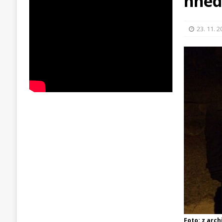
hned
23. 11. 
Foto: z arch