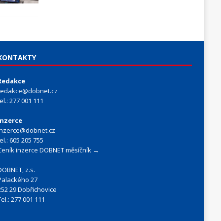
KONTAKTY
Redakce
redakce@dobnet.cz
tel.: 277 001 111
Inzerce
inzerce@dobnet.cz
tel.: 605 205 755
Ceník inzerce DOBNET měsíčník →
DOBNET, z.s.
Palackého 27
252 29 Dobřichovice
Tel.: 277 001 111