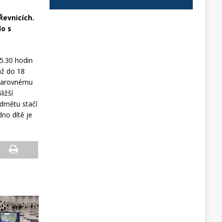
Řevnicích.
lo s
5.30 hodin
až do 18
 čarovnému
ižší
edmětu stačí
dno dítě je