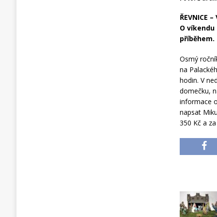
ŘEVNICE – 
O víkendu 
příběhem.
Osmý ročník
na Palackéh
hodin. V ne
domečku, na
informace o
napsat Mikul
350 Kč a za 