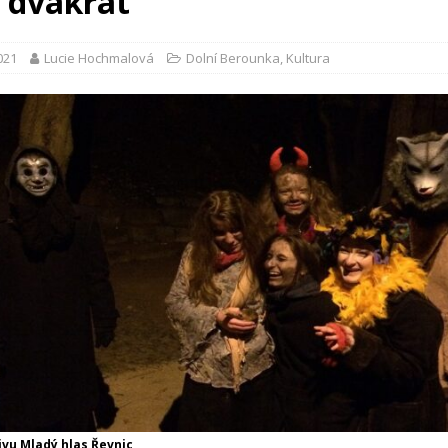
 dvakrát
2021
Lucie Hochmalová
Dolní Berounka
,
Kultura
ivu Mladý hlas Řevnic