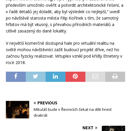
především umožnilo ověřit a potvrdit architektonické řešení, a
v řadě detailů jej doladit, aby byl výsledek co nejlepší,“ uvedl
po návštěvě starosta města Filip Kořínek s tím, že samotný
hřbitov má být vkusný, s převahou přírodních materiálů a
citlivě zasazený do dané lokality.
V největší komerčně dostupná hale pro virtuální realitu na
světě mohou návštěvníci zažít budoucí projekt dříve, než ho
začnou fyzicky realizovat. Virtuplex vznikl pod křídly Etnetery v
roce 2018.
PREVIOUS
Mikuláš bude v Řevnicích čekat na děti hned
dvakrát
NEXT