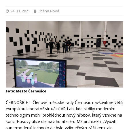
24. 11. 2021
Liběna Nová
Foto: Město Černošice
ČERNOŠICE – Členové městské rady Černošic navštívili největší
evropskou laboratoř virtuální VR Lab, kde si díky moderním
technologiím mohli prohlédnout nový hřbitov, který vznikne na
konci Husovy ulice dle návrhu ateliéru MS architekti. „Využití
supermoderní technologie bylo výjimečným zážitkem, ale