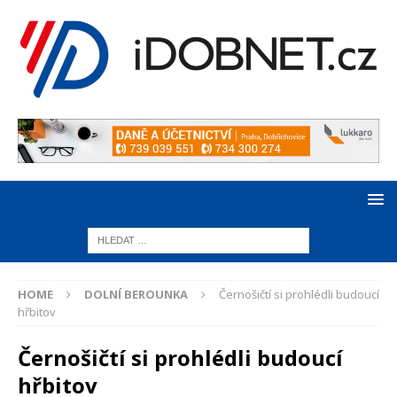
HOME
DOLNÍ BEROUNKA
Černošičtí si prohlédli budoucí
hřbitov
Černošičtí si prohlédli budoucí
hřbitov