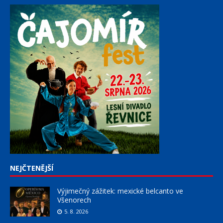
NEJČTENĚJŠÍ
Výjimečný zážitek: mexické belcanto ve
Všenorech
5. 8. 2026