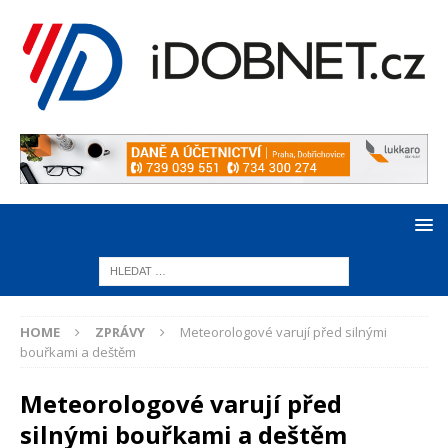
HOME
ZPRÁVY
Meteorologové varují před silnými
bouřkami a deštěm
Meteorologové varují před
silnými bouřkami a deštěm