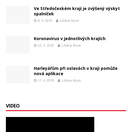
Ve Středočeském kraji je zvýšený výskyt
spalniček
8. 4. 2019
Liběna Nová
Koronavirus v jednotlivých krajích
25. 3. 2020
Liběna Nová
Harleyářům při oslavách v kraji pomůže
nová aplikace
11. 4. 2018
Liběna Nová
VIDEO