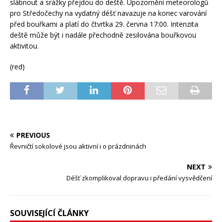
slábnout a srážky přejdou do deště. Upozornění meteorologů
pro Středočechy na vydatný déšť navazuje na konec varování
před bouřkami a platí do čtvrtka 29. června 17:00. Intenzita
deště může být i nadále přechodně zesilována bouřkovou
aktivitou.
(red)
PREVIOUS
Řevničtí sokolové jsou aktivní i o prázdninách
NEXT
Déšť zkomplikoval dopravu i předání vysvědčení
SOUVISEJÍCÍ ČLÁNKY