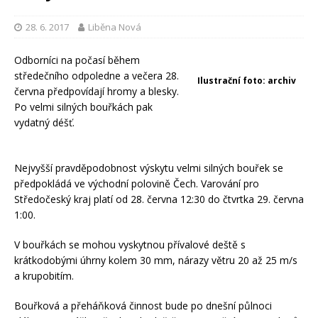
28. 6. 2017
Liběna Nová
Odborníci na počasí během
středečního odpoledne a večera 28.
Ilustrační foto: archiv
června předpovídají hromy a blesky.
Po velmi silných bouřkách pak
vydatný déšť.
Nejvyšší pravděpodobnost výskytu velmi silných bouřek se
předpokládá ve východní polovině Čech. Varování pro
Středočeský kraj platí od 28. června 12:30 do čtvrtka 29. června
1:00.
V bouřkách se mohou vyskytnou přívalové deště s
krátkodobými úhrny kolem 30 mm, nárazy větru 20 až 25 m/s
a krupobitím.
Bouřková a přeháňková činnost bude po dnešní půlnoci