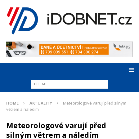
HOME
AKTUALITY
Meteorologové varují před silným
větrem a náledím
Meteorologové varují před
silným větrem a náledím