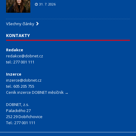
31. 7. 2026
Všechny články
KONTAKTY
Redakce
redakce@dobnet.cz
tel.: 277 001 111
Inzerce
inzerce@dobnet.cz
tel.: 605 205 755
Ceník inzerce DOBNET měsíčník →
DOBNET, z.s.
Palackého 27
252 29 Dobřichovice
Tel.: 277 001 111