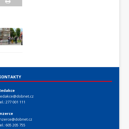
KONTAKTY
Redakce
redakce@dobnet.cz
tel.: 277 001 111
Inzerce
inzerce@dobnet.cz
tel.: 605 205 755