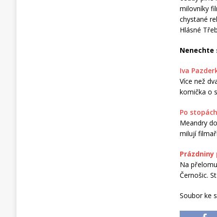
milovníky fi
chystané re
Hlásné Třeb
Nenechte s
Iva Pazder
Více než dv
komička o s
Po stopách
Meandry dol
milují filma
Prázdniny
Na přelomu 
Černošic. St
Soubor ke s