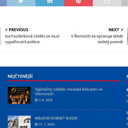
PREVIOUS
NEXT
Iva Pazderková: Umělci se musí
V Řevnicích se opravuje téměr
vyjadřovat k politice
stoletý pomník
NEJČTENĚJŠÍ
Výjimečný zážitek: mexické belcanto ve
Všenorech
5. 8. 2026
Měsíčník DOBNET 8/2026
31. 7. 2026