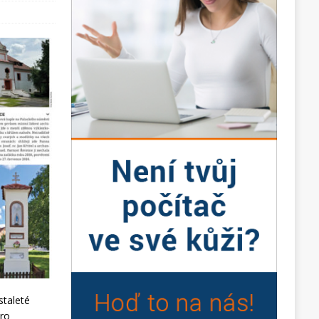
staleté
pro