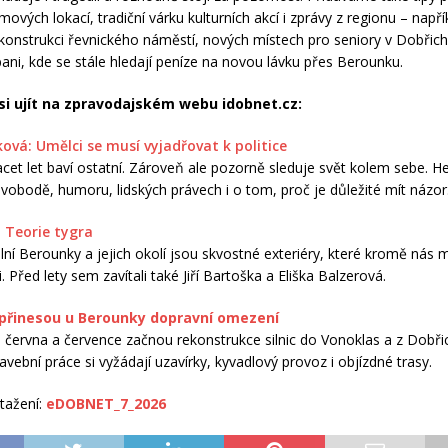
lmových lokací, tradiční várku kulturních akcí i zprávy z regionu – napří
konstrukci řevnického náměstí, nových místech pro seniory v Dobřicho
ani, kde se stále hledají peníze na novou lávku přes Berounku.
i ujít na zpravodajském webu idobnet.cz:
ková: Umělci se musí vyjadřovat k politice
acet let baví ostatní. Zároveň ale pozorně sleduje svět kolem sebe. H
vobodě, humoru, lidských právech i o tom, proč je důležité mít názor
 Teorie tygra
ní Berounky a jejich okolí jsou skvostné exteriéry, které kromě nás m
ři. Před lety sem zavítali také Jiří Bartoška a Eliška Balzerová.
 přinesou u Berounky dopravní omezení
června a července začnou rekonstrukce silnic do Vonoklas a z Dobři
avební práce si vyžádají uzavírky, kyvadlový provoz i objízdné trasy.
tažení:
eDOBNET_7_2026