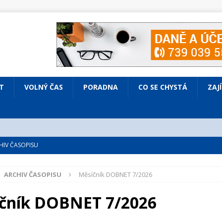
T
VOLNÝ ČAS
PORADNA
CO SE CHYSTÁ
ZAJ
IV ČASOPISU
é
ZAJÍMAVÍ LIDÉ
ARCHIV ČASOPISU
Měsíčník DOBNET 7/2026
VOLNÝ ČAS
bsazená Prodaná nevěsta
KULTURA
čník DOBNET 7/2026
nto ve Všenorech
KULTURA