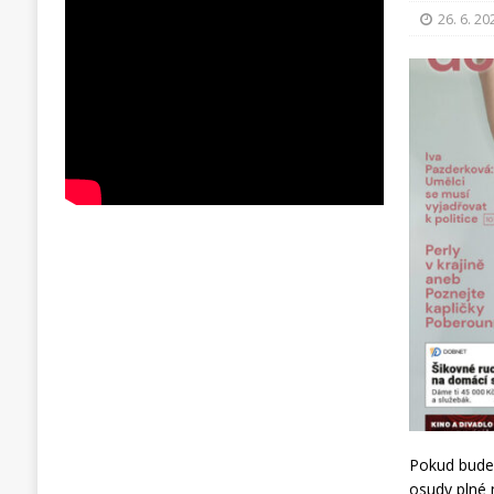
26. 6. 20
Pokud bude 
osudy plné 