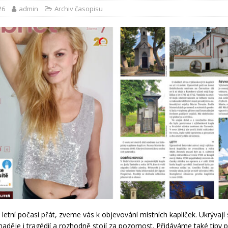
26
admin
Archiv časopisu
letní počasí přát, zveme vás k objevování místních kapliček. Ukrývají 
naděje i tragédií a rozhodně stojí za pozornost. Přidáváme také tipy 