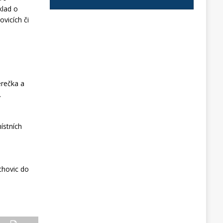
klad o
vicích či
erečka a
.
ístních
chovic do