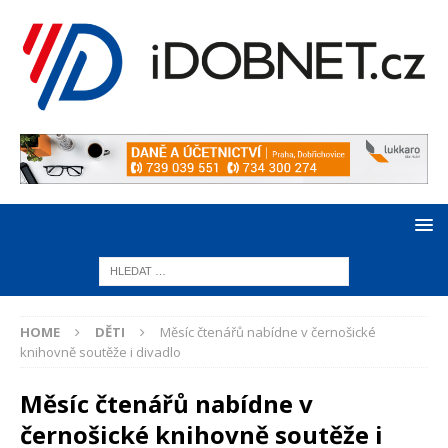
HOME
DĚTI
Měsíc čtenářů nabídne v černošické
knihovně soutěže i divadlo
Měsíc čtenářů nabídne v
černošické knihovně soutěže i