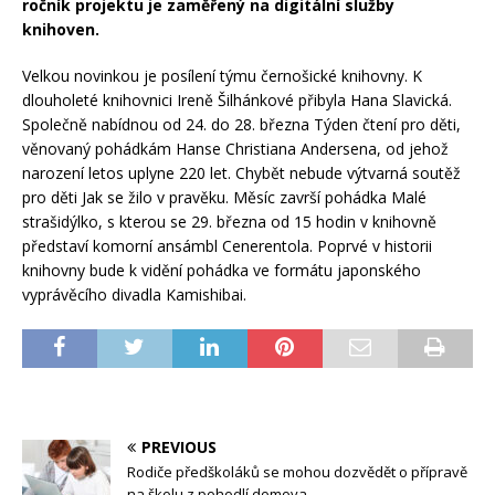
ročník projektu je zaměřený na digitální služby
knihoven.
Velkou novinkou je posílení týmu černošické knihovny. K
dlouholeté knihovnici Ireně Šilhánkové přibyla Hana Slavická.
Společně nabídnou od 24. do 28. března Týden čtení pro děti,
věnovaný pohádkám Hanse Christiana Andersena, od jehož
narození letos uplyne 220 let. Chybět nebude výtvarná soutěž
pro děti Jak se žilo v pravěku. Měsíc završí pohádka Malé
strašidýlko, s kterou se 29. března od 15 hodin v knihovně
představí komorní ansámbl Cenerentola. Poprvé v historii
knihovny bude k vidění pohádka ve formátu japonského
vyprávěcího divadla Kamishibai.
PREVIOUS
Rodiče předškoláků se mohou dozvědět o přípravě
na školu z pohodlí domova