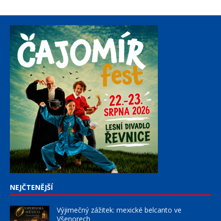
NEJČTENĚJŠÍ
Výjimečný zážitek: mexické belcanto ve
Všenorech