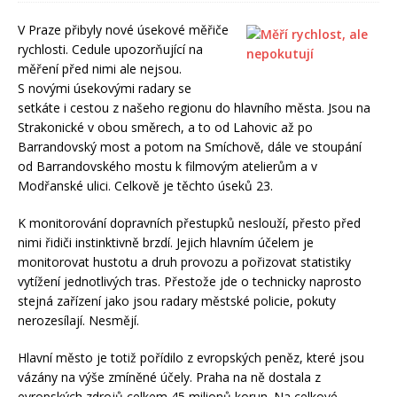
V Praze přibyly nové úsekové měřiče
rychlosti. Cedule upozorňující na
měření před nimi ale nejsou.
S novými úsekovými radary se
setkáte i cestou z našeho regionu do hlavního města. Jsou na
Strakonické v obou směrech, a to od Lahovic až po
Barrandovský most a potom na Smíchově, dále ve stoupání
od Barrandovského mostu k filmovým atelierům a v
Modřanské ulici. Celkově je těchto úseků 23.
K monitorování dopravních přestupků neslouží, přesto před
nimi řidiči instinktivně brzdí. Jejich hlavním účelem je
monitorovat hustotu a druh provozu a pořizovat statistiky
vytížení jednotlivých tras. Přestože jde o technicky naprosto
stejná zařízení jako jsou radary městské policie, pokuty
nerozesílají. Nesmějí.
Hlavní město je totiž pořídilo z evropských peněz, které jsou
vázány na výše zmíněné účely. Praha na ně dostala z
evropských zdrojů celkem 45 milionů korun. Na celkové