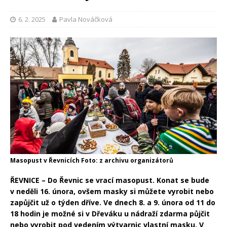
6. 2. 2025
Pavla Nováčková
Masopust v Řevnicích Foto: z archivu organizátorů
ŘEVNICE – Do Řevnic se vrací masopust. Konat se bude
v neděli 16. února, ovšem masky si můžete vyrobit nebo
zapůjčit už o týden dříve. Ve dnech 8. a 9. února od 11 do
18 hodin je možné si v Dřeváku u nádraží zdarma půjčit
nebo vyrobit pod vedením výtvarnic vlastní masku. V