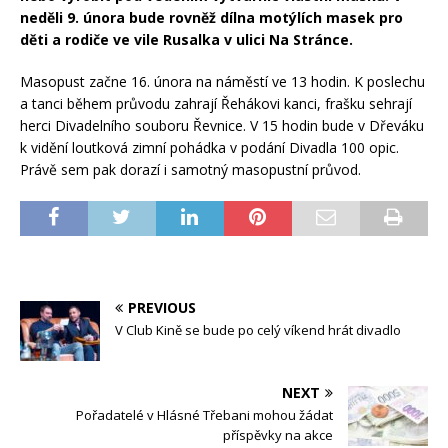
neděli 9. února bude rovněž dílna motýlích masek pro
děti a rodiče ve vile Rusalka v ulici Na Stránce.
Masopust začne 16. února na náměstí ve 13 hodin. K poslechu
a tanci během průvodu zahrají Řehákovi kanci, frašku sehrají
herci Divadelního souboru Řevnice. V 15 hodin bude v Dřeváku
k vidění loutková zimní pohádka v podání Divadla 100 opic.
Právě sem pak dorazí i samotný masopustní průvod.
PREVIOUS
V Club Kině se bude po celý víkend hrát divadlo
NEXT
Pořadatelé v Hlásné Třebani mohou žádat
příspěvky na akce