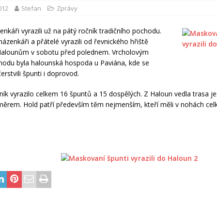
2012
Stefan
Zprávy
enkáři vyrazili už na pátý ročník tradičního pochodu.
ázenkáři a přátelé vyrazili od řevnického hřiště
alounům v sobotu před polednem. Vrcholovým
odu byla halounská hospoda u Paviána, kde se
rstvili špunti i doprovod.
ník vyrazilo celkem 16 špuntů a 15 dospělých. Z Haloun vedla trasa je
ěrem. Hold patří především těm nejmenším, kteří měli v nohách ce