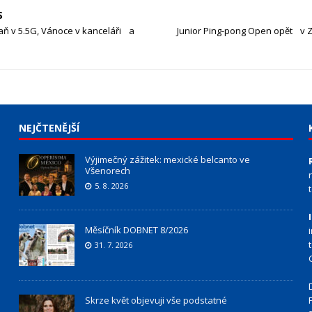
S
aň v 5.5G, Vánoce v kanceláři a
Junior Ping-pong Open opět v Z
NEJČTENĚJŠÍ
Výjimečný zážitek: mexické belcanto ve
Všenorech
5. 8. 2026
Měsíčník DOBNET 8/2026
31. 7. 2026
Skrze květ objevuji vše podstatné