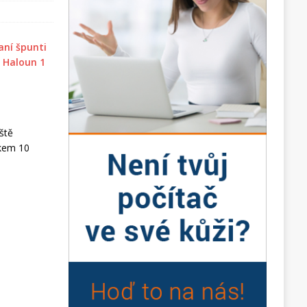
ště
lkem 10