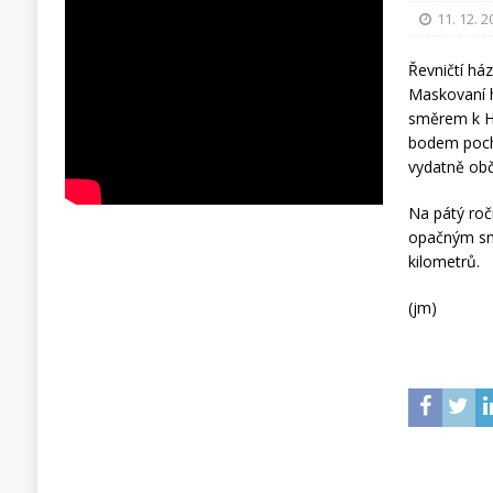
11. 12. 
Řevničtí ház
Maskovaní h
směrem k H
bodem poch
vydatně obče
Na pátý roč
opačným sm
kilometrů.
(jm)