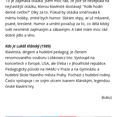
To je zajímavá otázka. Jsem moc rád, že jste se nezeptala na
nejčastější otázku, kterou klavíristé dostávají: “Kolik hodin
denně cvičíte?” Díky za to. Pokud by otázka směřovala k
mému hobby, zmínil bych humor. Sbírám vtipy, ať už mluvené,
psané, kreslené. Humor a umění považuji za to, co dělá lidský
svět nesmírně zajímavým a zábavným. A také mám moc rád
dobré jídlo a víno.
Kdo je Lukáš Klánský (1989)
Klavírista, dirigent a hudební pedagog. Je členem
renomovaného souboru Lobkowicz trio. Vystoupil na
koncertech v Evropě, USA, ale třeba i v Jihoafrické republice.
Pedagogicky působí na HAMU v Praze a na Gymnáziu a
hudební škole hlavního města Prahy. Pochází z hudební rodiny.
Často vystupuje i se svým otcem Ivanem Klánským, legendou
české klavírní hry.
(kuku)