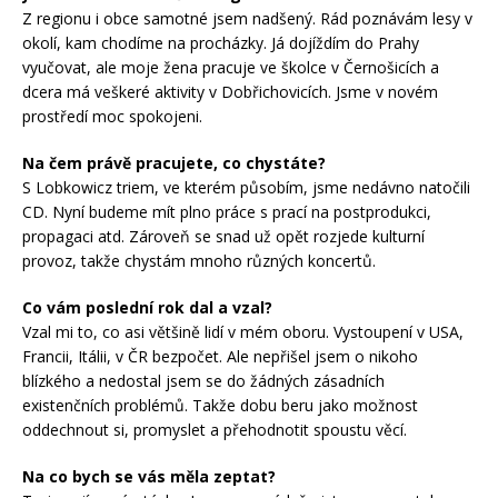
Z regionu i obce samotné jsem nadšený. Rád poznávám lesy v
okolí, kam chodíme na procházky. Já dojíždím do Prahy
vyučovat, ale moje žena pracuje ve školce v Černošicích a
dcera má veškeré aktivity v Dobřichovicích. Jsme v novém
prostředí moc spokojeni.
Na č
em pr
ávě pracujete
,
co chystá
te?
S Lobkowicz triem, ve kterém působím, jsme nedávno natočili
CD. Nyní budeme mít plno práce s prací na postprodukci,
propagaci atd. Zároveň se snad už opět rozjede kulturní
provoz, takže chystám mnoho různých koncertů.
Co
v
ám poslední rok dal a vzal?
Vzal mi to, co asi většině lidí v mém oboru. Vystoupení v USA,
Francii, Itálii, v ČR bezpočet. Ale nepřišel jsem o nikoho
blízkého a nedostal jsem se do žádných zásadních
existenčních problémů. Takže dobu beru jako možnost
oddechnout si, promyslet a přehodnotit spoustu věcí.
Na co bych se vás měla zeptat
?