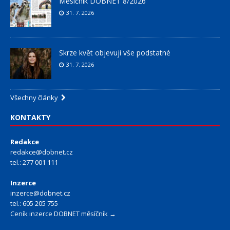
Měsíčník DOBNET 8/2026
31. 7. 2026
Skrze květ objevuji vše podstatné
31. 7. 2026
Všechny články
KONTAKTY
Redakce
redakce@dobnet.cz
tel.: 277 001 111
Inzerce
inzerce@dobnet.cz
tel.: 605 205 755
Ceník inzerce DOBNET měsíčník →