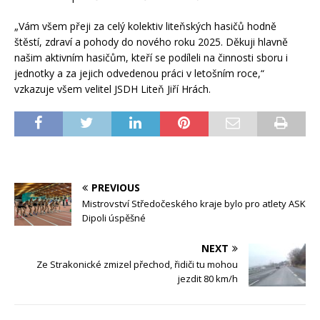
„Vám všem přeji za celý kolektiv liteňských hasičů hodně
štěstí, zdraví a pohody do nového roku 2025. Děkuji hlavně
našim aktivním hasičům, kteří se podíleli na činnosti sboru i
jednotky a za jejich odvedenou práci v letošním roce,“
vzkazuje všem velitel JSDH Liteň Jiří Hrách.
PREVIOUS
Mistrovství Středočeského kraje bylo pro atlety ASK
Dipoli úspěšné
NEXT
Ze Strakonické zmizel přechod, řidiči tu mohou
jezdit 80 km/h