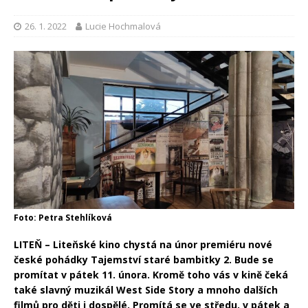
26. 1. 2022
Lucie Hochmalová
Foto: Petra Stehlíková
LITEŇ – Liteňské kino chystá na únor premiéru nové
české pohádky Tajemství staré bambitky 2. Bude se
promítat v pátek 11. února. Kromě toho vás v kině čeká
také slavný muzikál West Side Story a mnoho dalších
filmů pro děti i dospělé. Promítá se ve středu, v pátek a