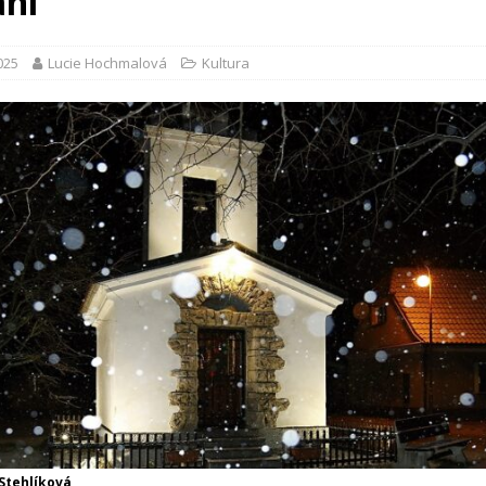
ání
2025
Lucie Hochmalová
Kultura
 Stehlíková