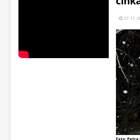
cink
27. 11. 
Foto: Petra