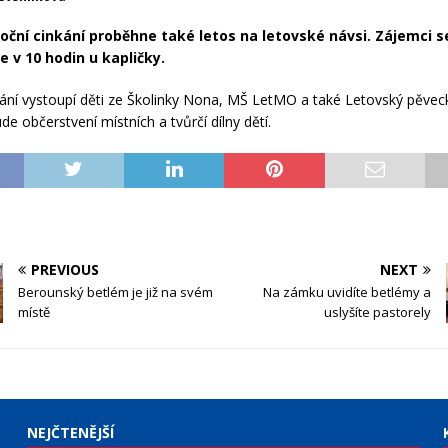
oční cinkání proběhne také letos na letovské návsi. Zájemci s
e v 10 hodin u kapličky.
ní vystoupí děti ze Školinky Nona, MŠ LetMO a také Letovský pěvec
de občerstvení místních a tvůrčí dílny dětí.
PREVIOUS
NEXT
Berounský betlém je již na svém
Na zámku uvidíte betlémy a
místě
uslyšíte pastorely
NEJČTENĚJŠÍ