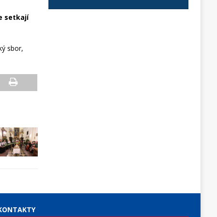
e setkají
ký sbor,
KONTAKTY