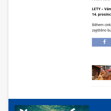
LETY – Ván
14. prosinc
Během cinká
zajištěno bu