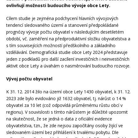
ovlivňují možnosti budoucího vývoje obce Lety.
Cílem studie je zejména podchycení hlavních vývojových
tendencí sledovaného území a stanovení předpokládané
prognózy vývoje počtu obyvatel v následujícím desetiletém
období, vč. zaměření na předproduktivní složku obyvatelstva a
s tím souvisejících možností předškolního a základního
vzdělávání. Demografická studie obce Lety 2024 představuje
jeden z podkladů pro další zacílení investičních i neinvestičních
aktivit obce Lety a úvahám o nasměrování budoucího rozvoje.
Vývoj počtu obyvatel
K 31. 12. 2014 žilo na území obce Lety 1430 obyvatel, k 31. 12.
2023 zde bylo evidováno již 1632 obyvatel, tj. nárůst o 14 %
obyvatel za 10 let (což odpovídá průměrnému růstu obcí v
regionu). V souvislosti s tímto nárůstem je důležité upozornit
na skutečnost, že se jedná o data z oficiální evidence
obyvatelstva, tzn., že zde nejsou započítány osoby žijící ve
sledovaném území bez přihlášení k trvalému pobytu. Dle