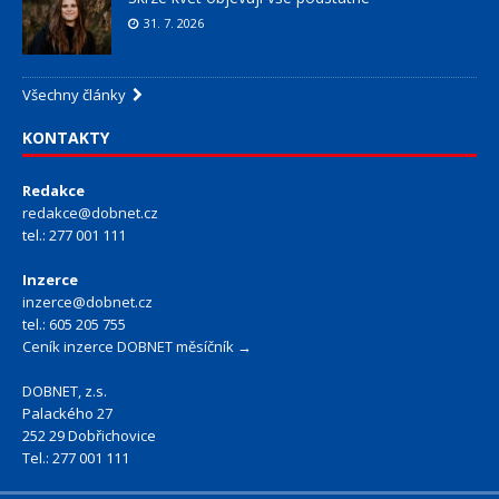
31. 7. 2026
Všechny články
KONTAKTY
Redakce
redakce@dobnet.cz
tel.: 277 001 111
Inzerce
inzerce@dobnet.cz
tel.: 605 205 755
Ceník inzerce DOBNET měsíčník →
DOBNET, z.s.
Palackého 27
252 29 Dobřichovice
Tel.: 277 001 111