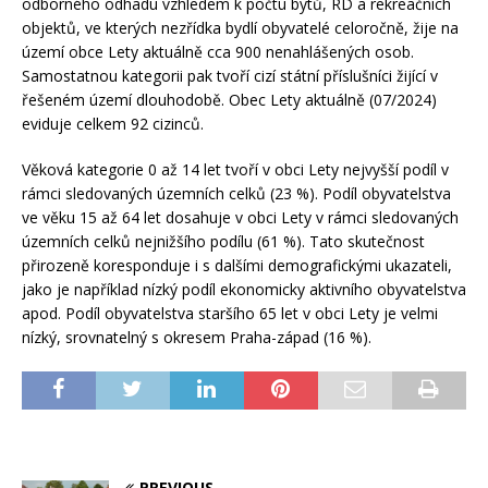
odborného odhadu vzhledem k počtu bytů, RD a rekreačních
objektů, ve kterých nezřídka bydlí obyvatelé celoročně, žije na
území obce Lety aktuálně cca 900 nenahlášených osob.
Samostatnou kategorii pak tvoří cizí státní příslušníci žijící v
řešeném území dlouhodobě. Obec Lety aktuálně (07/2024)
eviduje celkem 92 cizinců.
Věková kategorie 0 až 14 let tvoří v obci Lety nejvyšší podíl v
rámci sledovaných územních celků (23 %). Podíl obyvatelstva
ve věku 15 až 64 let dosahuje v obci Lety v rámci sledovaných
územních celků nejnižšího podílu (61 %). Tato skutečnost
přirozeně koresponduje i s dalšími demografickými ukazateli,
jako je například nízký podíl ekonomicky aktivního obyvatelstva
apod. Podíl obyvatelstva staršího 65 let v obci Lety je velmi
nízký, srovnatelný s okresem Praha-západ (16 %).
PREVIOUS