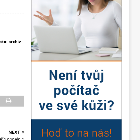
foto: archiv
NEXT
řící popelnici