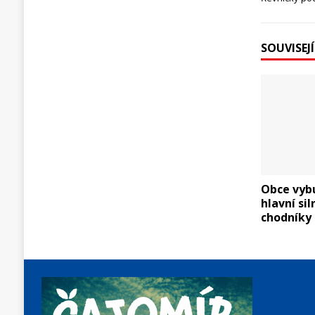
SOUVISEJ
Obce vyb
hlavní si
chodníky