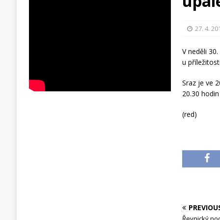
upál
27. 4. 20
V neděli 30
u příležitos
Sraz je ve 
20.30 hodin
(red)
PREVIOU
Řevnický pod