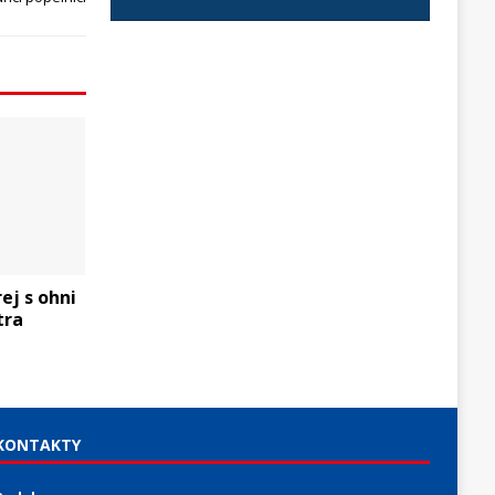
ej s ohni
tra
KONTAKTY