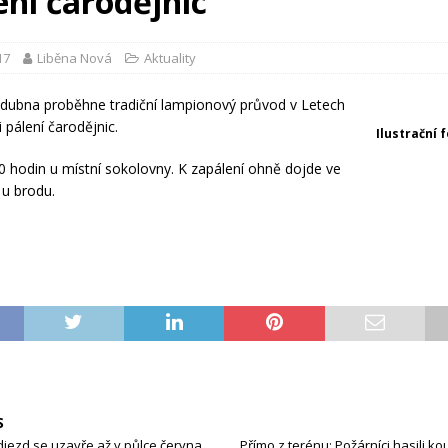
ení čarodějnic
17
Liběna Nová
Aktuality
. dubna proběhne tradiční lampionový průvod v Letech
ti pálení čarodějnic.
Ilustrační 
20 hodin u místní sokolovny. K zapálení ohně dojde ve
 u brodu.
S
jezd se uzavře až v půlce června
Přímo z terénu: Požárníci hasili kou