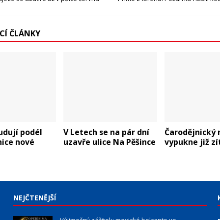
ÍCÍ ČLÁNKY
udují podél
V Letech se na pár dní
Čarodějnický r
lnice nové
uzavře ulice Na Pěšince
vypukne již zí
NEJČTENĚJŠÍ