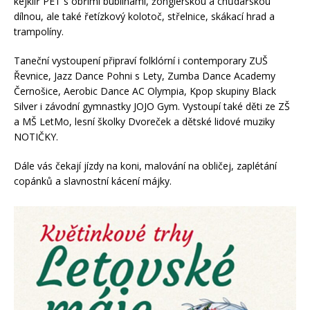
kejklíř PET s obřími bublinami, žonglérskou a chůdařskou
dílnou, ale také řetízkový kolotoč, střelnice, skákací hrad a
trampolíny.
Taneční vystoupení připraví folklórní i contemporary ZUŠ
Řevnice, Jazz Dance Pohni s Lety, Zumba Dance Academy
Černošice, Aerobic Dance AC Olympia, Kpop skupiny Black
Silver i závodní gymnastky JOJO Gym. Vystoupí také děti ze ZŠ
a MŠ LetMo, lesní školky Dvoreček a dětské lidové muziky
NOTIČKY.
Dále vás čekají jízdy na koni, malování na obličej, zaplétání
copánků a slavnostní kácení májky.