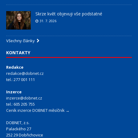
Skrze květ objevuji vše podstatné
31. 7. 2026
Všechny články
KONTAKTY
Redakce
redakce@dobnet.cz
tel.: 277 001 111
Inzerce
inzerce@dobnet.cz
tel.: 605 205 755
Ceník inzerce DOBNET měsíčník →
DOBNET, z.s.
Palackého 27
252 29 Dobřichovice