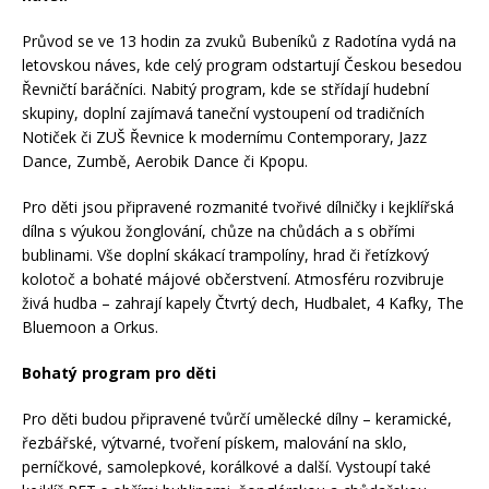
Průvod se ve 13 hodin za zvuků Bubeníků z Radotína vydá na
letovskou náves, kde celý program odstartují Českou besedou
Řevničtí baráčníci. Nabitý program, kde se střídají hudební
skupiny, doplní zajímavá taneční vystoupení od tradičních
Notiček či ZUŠ Řevnice k modernímu Contemporary, Jazz
Dance, Zumbě, Aerobik Dance či Kpopu.
Pro děti jsou připravené rozmanité tvořivé dílničky i kejklířská
dílna s výukou žonglování, chůze na chůdách a s obřími
bublinami. Vše doplní skákací trampolíny, hrad či řetízkový
kolotoč a bohaté májové občerstvení. Atmosféru rozvibruje
živá hudba – zahrají kapely Čtvrtý dech, Hudbalet, 4 Kafky, The
Bluemoon a Orkus.
Bohatý program pro děti
Pro děti budou připravené tvůrčí umělecké dílny – keramické,
řezbářské, výtvarné, tvoření pískem, malování na sklo,
perníčkové, samolepkové, korálkové a další. Vystoupí také