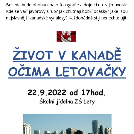
Beseda bude obohacena o fotografie a dojde i na zajímavosti:
Kde se vaří javorový sirup? Jak chutnají bobří ocásky? Jaké jsou
nejslavnější kanadské vynálezy? Každopádně si ji nenechte ujít.