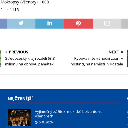
 Mokropsy (Všenory): 1088
šice: 1115
PREVIOUS
NEXT
Středočeský kraj rozdělí 63,8
Rybova mše vánoční zazní v
milionu na obnovu památek
hostinci, na náměstí i v kostele
NEJČTENĚJŠÍ
Výjimečný zážitek: mexické belcanto ve
Všenorech
5. 8. 2026