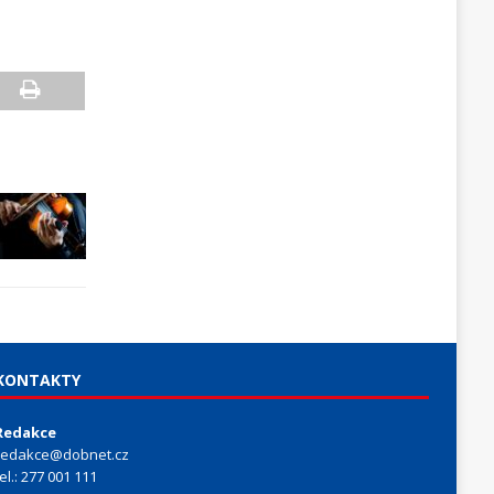
KONTAKTY
Redakce
redakce@dobnet.cz
tel.: 277 001 111