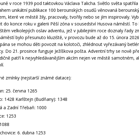
ouně v roce 1939 pod taktovkou Václava Talicha. Světlo světa spatřila
ahem unikátní publikace 100 berounských osudů věnovaná berouns
m, které ve městě žily, pracovaly, tvořily nebo se jím inspirovaly. Vy
t do konce roku v galerii Pěší zóna v sousedství Husova náměstí. To
jištěm velkolepých oslav adventu, jež v jubilejním roce doznaly řady 
 náměstí bylo přesunuto kluziště, v provozu bude až do 15. února 202
pána se mohou děti povozit na kolotoči, zhlédnout vyřezávaný betlé
aty. Do 21. prosince funguje Ježíškova pošta. Adventní trhy se nově př
radičně patří k nejvyhledávanějším akcím nejen ve městě samotném, al
lí.
né zmínky (nejstarší známé datace):
n: 25. června 1265
o: 1428 Karlštejn (Budňany): 1348
á a Zadní Třebaň: 1000
ce: 1253
 1088
chovice: 6. dubna 1253