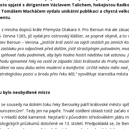
Město spjaté s dirigentem Václavem Talichem, hokejistou Rad
ou Tomášem Macháčem vydalo unikátní publikaci a chystá velk
entu.
n z mnoha dopisů krále Přemysla Otakara II. Pro Beroun má ale zása
25. června 1265, již vydal pro ostrovský klášter, se poprvé objevil, a to 
zev Beroun – Verona.
„Jestliže král zvolil na svých cestách po zemích K
 zastávku pro odpočinek před dalším, jistě strastiplným putováním, mu
íli splňovat řadu podmínek, aby bylo hodno hostit návštěvu tak vzácnou. J
chodu významné řeky na cestě ze západní části království do Prahy muse
sídlení na svou dobu velmi moderní a komfortní. Určitě město mělo nad 
trategickou pozici u brodu přes řeku Mži,“
vysvětluje starostka měst
u bylo neobydlené místo
 se sousedy na dolním toku řeky Berounky patří královské město spí
urozencům“. Tedy jen na papíře. Trvalé osídlení oblasti totiž začal
y v mladší době kamenné. Nejstarší v původním středověkém jádru m
ologických průzkumů doložené ve 13. století. Předpokládá se, že Ber