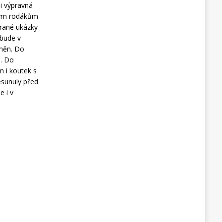
 i výpravná
kým rodákům
brané ukázky
 bude v
změn. Do
6. Do
m i koutek s
esunuly před
e i v