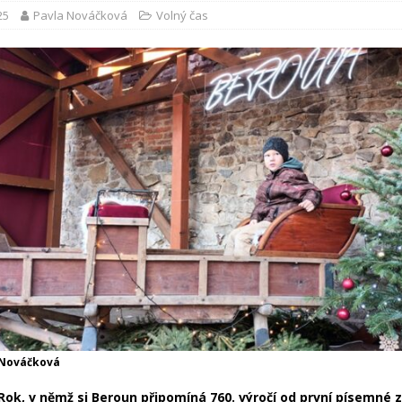
25
Pavla Nováčková
Volný čas
 Nováčková
ok, v němž si Beroun připomíná 760. výročí od první písemné 