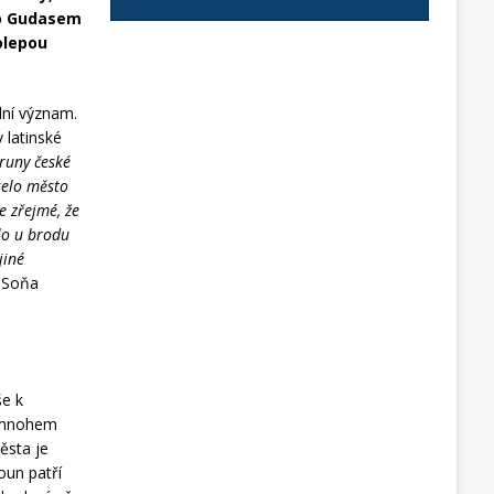
ko Gudasem
olepou
dní význam.
v latinské
oruny české
selo město
e zřejmé, že
lo u brodu
jiné
a Soňa
še k
o mnohem
ěsta je
oun patří