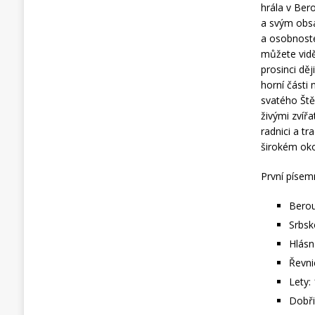
hrála v Ber
a svým obs
a osobnoste
můžete vidě
prosinci dě
horní části
svatého Ště
živými zvíř
radnici a t
širokém oko
První písem
Berou
Srbsk
Hlásn
Řevni
Lety:
Dobři