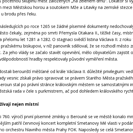
iš početnou skupinu měst založených „na zeleném drnu“. Lokátor si vy
én mezi Městskou horou a soutokem Mže a Litavky na zemské stezce
 u brodu přes řeku.
 následujících po roce 1265 se žádné písemné dokumenty nedochoval
ěsto čekaly, zejména po smrti Přemysla Otakara II., těžké časy, místní
 přelomu let 1281 a 1282. O stagnaci svědčí listina Václava II. z roku
pražskému biskupovi, v níž panovník sděloval, že se rozhodl město 
. Za jeho vlády se začalo stavět opevnění, mělo obyvatelům zajistit 
avděpodobností hradby respektovaly původní vyměření města.
stali berounští měšťané od krále Václava II. důležité privilegium: ved
 řady vesnic získali právo spravovat se právem Starého Města pražské
 Beroun stal po právní stránce královským městem se samostatnými in
ěstská rada v čele s purkmistrem, ač pod dohledem královského rych
žívají nejen místní
sti 760. výročí první písemné zmínky o Berouně se ve městě konalo mn
jším patřil červnový koncert kompletní Smetanovy Mé vlasti v podán
ho orchestru hlavního města Prahy FOK. Naposledy se celá Smetano