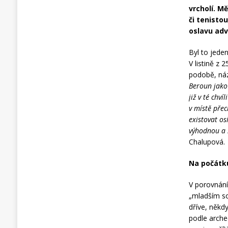
vrcholí. 
či tenist
oslavu adv
Byl to jede
V listině z 
podobě, ná
Beroun jako
již v té chv
v místě pře
existovat o
výhodnou a s
Chalupová.
Na počátk
V porovnání
„mladším so
dříve, někd
podle arche