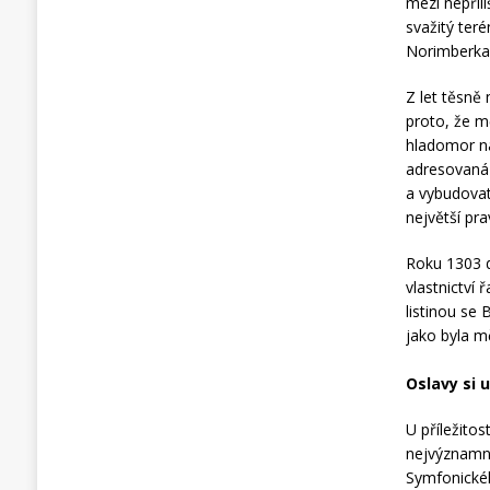
mezi nepříl
svažitý ter
Norimberka
Z let těsně
proto, že m
hladomor na
adresovaná 
a vybudovat
největší pr
Roku 1303 do
vlastnictví
listinou se
jako byla m
Oslavy si u
U příležito
nejvýznamně
Symfonické