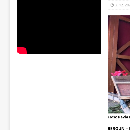
3. 12. 20
Foto: Pavla
BEROUN – R