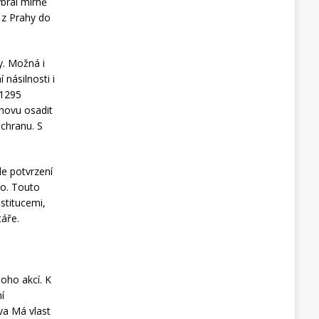
bral mírně
 z Prahy do
y. Možná i
 násilnosti i
 1295
znovu osadit
ochranu. S
le potvrzení
ho. Touto
stitucemi,
táře.
oho akcí. K
í
va Má vlast