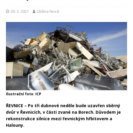
30. 3. 2021
Liběna Nová
Ilustrační foto: ICP
ŘEVNICE – Po tři dubnové neděle bude uzavřen sběrný
dvůr v Řevnicích, v části zvané na Borech. Důvodem je
rekonstrukce silnice mezi řevnickým hřbitovem a
Halouny.